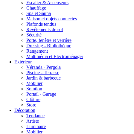
Escalier & Ascenseurs
Chauffage
Spa et Sauna
Maison et objets connectés
Plafonds tendus
Revêtements de sol
Sécurité
Porte, fenêtre et verrière
Dressing - Bibliothèque
Rangement
Multimédia et Electroménager
Extérieur
Véranda - Pergola
Piscine - Terrasse
Jardin & barbecue
Mobilier
Solution
Portail - Garage
Clôture
Store
Décoration
Tendance
Artiste
Luminaire
Mobilier