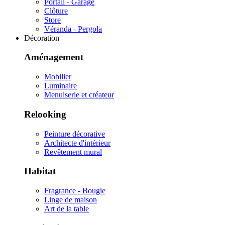
Portail - Garage
Clôture
Store
Véranda - Pergola
Décoration
Aménagement
Mobilier
Luminaire
Menuiserie et créateur
Relooking
Peinture décorative
Architecte d'intérieur
Revêtement mural
Habitat
Fragrance - Bougie
Linge de maison
Art de la table