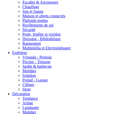
Escalier & Ascenseurs
Chauffage
Spa et Sauna
Maison et objets connectés
Plafonds tendus
Revêtements de sol
Sécurité
Porte, fenêtre et verrière
Dressing - Bibliothèque
Rangement
Multimédia et Electroménager
Extérieur
Véranda - Pergola
Piscine - Terrasse
Jardin & barbecue
Mobilier
Solution
Portail - Garage
Clôture
Store
Décoration
Tendance
Artiste
Luminaire
Mobilier