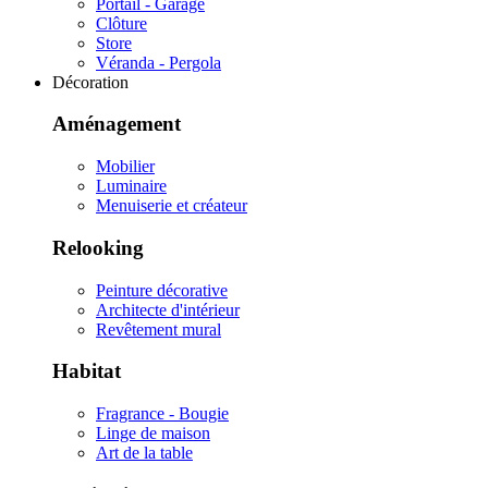
Portail - Garage
Clôture
Store
Véranda - Pergola
Décoration
Aménagement
Mobilier
Luminaire
Menuiserie et créateur
Relooking
Peinture décorative
Architecte d'intérieur
Revêtement mural
Habitat
Fragrance - Bougie
Linge de maison
Art de la table