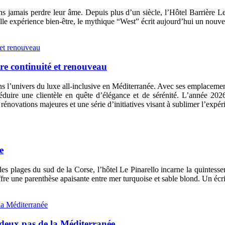
s jamais perdre leur âme. Depuis plus d’un siècle, l’Hôtel Barrière Le
le expérience bien-être, le mythique “West” écrit aujourd’hui un nouvea
tre continuité et renouveau
l’univers du luxe all-inclusive en Méditerranée. Avec ses emplacements
uire une clientèle en quête d’élégance et de sérénité. L’année 202
énovations majeures et une série d’initiatives visant à sublimer l’expéri
e
s plages du sud de la Corse, l’hôtel Le Pinarello incarne la quintessenc
fre une parenthèse apaisante entre mer turquoise et sable blond. Un écri
 deux pas de la Méditerranée