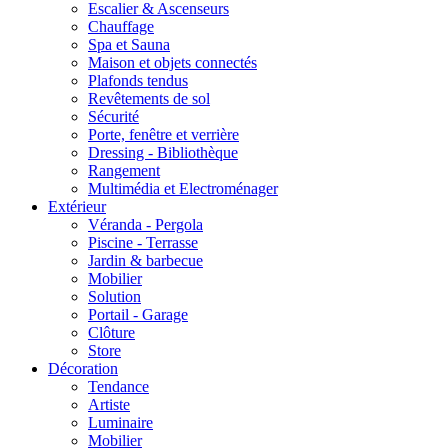
Escalier & Ascenseurs
Chauffage
Spa et Sauna
Maison et objets connectés
Plafonds tendus
Revêtements de sol
Sécurité
Porte, fenêtre et verrière
Dressing - Bibliothèque
Rangement
Multimédia et Electroménager
Extérieur
Véranda - Pergola
Piscine - Terrasse
Jardin & barbecue
Mobilier
Solution
Portail - Garage
Clôture
Store
Décoration
Tendance
Artiste
Luminaire
Mobilier