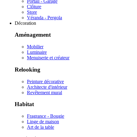
Portail - Garage
Clôture
Store
Véranda - Pergola
Décoration
Aménagement
Mobilier
Luminaire
Menuiserie et créateur
Relooking
Peinture décorative
Architecte d'intérieur
Revêtement mural
Habitat
Fragrance - Bougie
Linge de maison
Art de la table