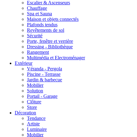
Escalier & Ascenseurs
Chauffage
Spa et Sauna
Maison et objets connectés
Plafonds tendus
Revêtements de sol
Sécurité
Porte, fenêtre et verrière
Dressing - Bibliothèque
Rangement
Multimédia et Electroménager
Extérieur
Véranda - Pergola
Piscine - Terrasse
Jardin & barbecue
Mobilier
Solution
Portail - Garage
Clôture
Store
Décoration
Tendance
Artiste
Luminaire
Mobilier