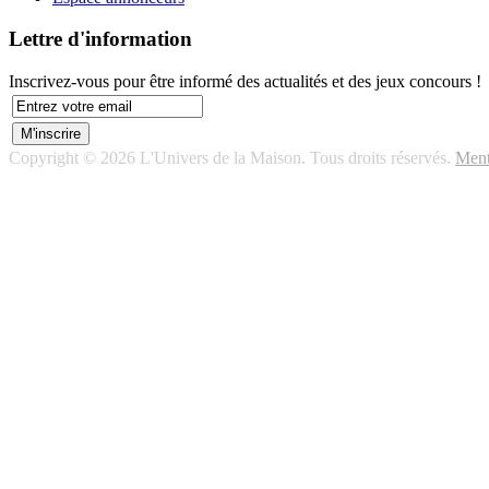
Lettre d'information
Inscrivez-vous pour être informé des actualités et des jeux concours !
Copyright © 2026 L'Univers de la Maison. Tous droits réservés.
Ment