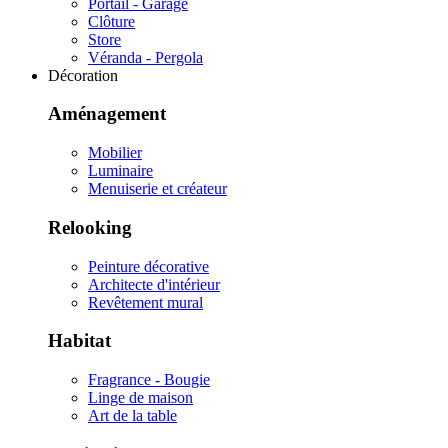
Portail - Garage
Clôture
Store
Véranda - Pergola
Décoration
Aménagement
Mobilier
Luminaire
Menuiserie et créateur
Relooking
Peinture décorative
Architecte d'intérieur
Revêtement mural
Habitat
Fragrance - Bougie
Linge de maison
Art de la table