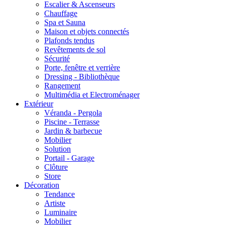
Escalier & Ascenseurs
Chauffage
Spa et Sauna
Maison et objets connectés
Plafonds tendus
Revêtements de sol
Sécurité
Porte, fenêtre et verrière
Dressing - Bibliothèque
Rangement
Multimédia et Electroménager
Extérieur
Véranda - Pergola
Piscine - Terrasse
Jardin & barbecue
Mobilier
Solution
Portail - Garage
Clôture
Store
Décoration
Tendance
Artiste
Luminaire
Mobilier