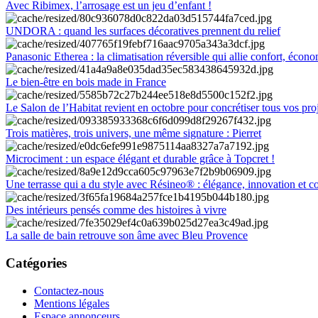
Avec Ribimex, l’arrosage est un jeu d’enfant !
UNDORA : quand les surfaces décoratives prennent du relief
Panasonic Etherea : la climatisation réversible qui allie confort, économ
Le bien-être en bois made in France
Le Salon de l’Habitat revient en octobre pour concrétiser tous vos pro
Trois matières, trois univers, une même signature : Pierret
Microciment : un espace élégant et durable grâce à Topcret !
Une terrasse qui a du style avec Résineo® : élégance, innovation et c
Des intérieurs pensés comme des histoires à vivre
La salle de bain retrouve son âme avec Bleu Provence
Catégories
Contactez-nous
Mentions légales
Espace annonceurs