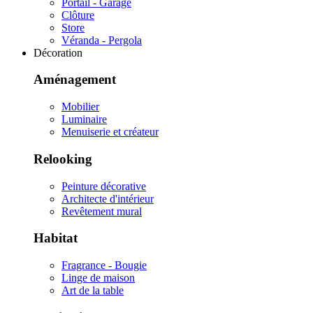
Portail - Garage
Clôture
Store
Véranda - Pergola
Décoration
Aménagement
Mobilier
Luminaire
Menuiserie et créateur
Relooking
Peinture décorative
Architecte d'intérieur
Revêtement mural
Habitat
Fragrance - Bougie
Linge de maison
Art de la table