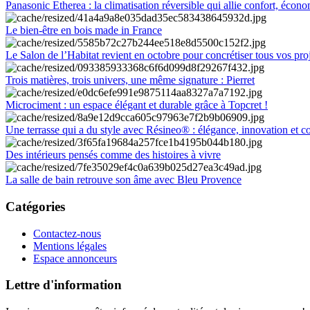
Panasonic Etherea : la climatisation réversible qui allie confort, économ
Le bien-être en bois made in France
Le Salon de l’Habitat revient en octobre pour concrétiser tous vos pro
Trois matières, trois univers, une même signature : Pierret
Microciment : un espace élégant et durable grâce à Topcret !
Une terrasse qui a du style avec Résineo® : élégance, innovation et c
Des intérieurs pensés comme des histoires à vivre
La salle de bain retrouve son âme avec Bleu Provence
Catégories
Contactez-nous
Mentions légales
Espace annonceurs
Lettre d'information