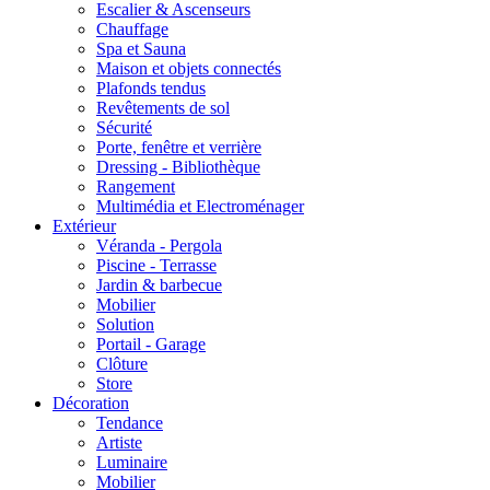
Escalier & Ascenseurs
Chauffage
Spa et Sauna
Maison et objets connectés
Plafonds tendus
Revêtements de sol
Sécurité
Porte, fenêtre et verrière
Dressing - Bibliothèque
Rangement
Multimédia et Electroménager
Extérieur
Véranda - Pergola
Piscine - Terrasse
Jardin & barbecue
Mobilier
Solution
Portail - Garage
Clôture
Store
Décoration
Tendance
Artiste
Luminaire
Mobilier