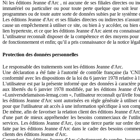
Ni les éditions Jeanne d'Arc , ni aucune de ses filiales directes ou i
immatériel ou particulier ou pour toute perte quelque que soit leur 
programmes ou de toute autre sorte de données subies par le système de
Les éditions Jeanne d'Arc et ses filiales directes ou indirectes n'ass
cause un empêchement à utiliser ce site, ou bien à y accéder, ou bien e
lien hypertexte, et ce que les éditions Jeanne d'Arc aient eu connaiss
L’utilisateur reconnaît disposer de la compétence et des moyens pour uti
de fonctionnement et enfin; qu’il a pris connaissance de la notice légal
Protection des données personnelles
Le responsable des traitements sont les éditions Jeanne d'Arc.
Une déclaration a été faite à l'autorité de contrôle française (la '
conformité avec les dispositions de la loi du 6 janvier 1978 relative à l
L'utilisateur est par la présente informé que des données à caractère pe
aux libertés du 6 janvier 1978 modifiée, par les éditions Jeanne d'A
«Luniversdelamaison-lemag.com », l'utilisateur reconnaît qu'il/elle fo
les éditions Jeanne d'Arc sont autorisées en règle générale à utilis
pour que l'utilisateur ait accès à une information spécifique à son com
De même, afin de favoriser la relation client des éditions Jeanne d'Arc
d'une part de mieux appréhender les besoins commerciaux de l'utilisa
services. Les éditions Jeanne d'Arc, (ou une tierce partie sur ordre de
faite par les éditions Jeanne d'Arc dans le cadre des besoins commer
clients des éditions Jeanne d'Arc.
Cependant, les éditions Jeanne d'Arc s'abstiennent de vendre, louer ou