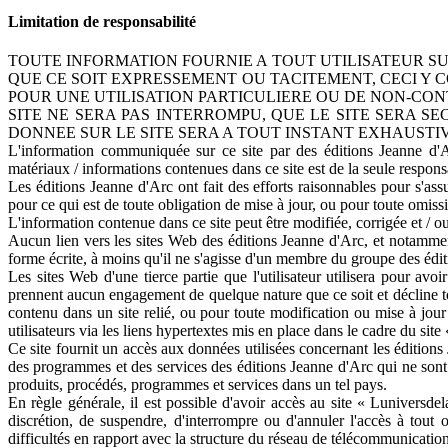
Limitation de responsabilité
TOUTE INFORMATION FOURNIE A TOUT UTILISATEUR SUR
QUE CE SOIT EXPRESSEMENT OU TACITEMENT, CECI Y C
POUR UNE UTILISATION PARTICULIERE OU DE NON-CON
SITE NE SERA PAS INTERROMPU, QUE LE SITE SERA S
DONNEE SUR LE SITE SERA A TOUT INSTANT EXHAUSTIV
L'information communiquée sur ce site par des éditions Jeanne d'Arc
matériaux / informations contenues dans ce site est de la seule responsab
Les éditions Jeanne d'Arc ont fait des efforts raisonnables pour s'ass
pour ce qui est de toute obligation de mise à jour, ou pour toute omis
L'information contenue dans ce site peut être modifiée, corrigée et / 
Aucun lien vers les sites Web des éditions Jeanne d'Arc, et notammen
forme écrite, à moins qu'il ne s'agisse d'un membre du groupe des édi
Les sites Web d'une tierce partie que l'utilisateur utilisera pour av
prennent aucun engagement de quelque nature que ce soit et décline toute
contenu dans un site relié, ou pour toute modification ou mise à jour
utilisateurs via les liens hypertextes mis en place dans le cadre du si
Ce site fournit un accès aux données utilisées concernant les éditions
des programmes et des services des éditions Jeanne d'Arc qui ne sont pa
produits, procédés, programmes et services dans un tel pays.
En règle générale, il est possible d'avoir accès au site « Luniversd
discrétion, de suspendre, d'interrompre ou d'annuler l'accès à tout o
difficultés en rapport avec la structure du réseau de télécommunication