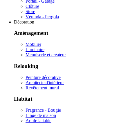
Portail - Garage
Clôture
Store
Véranda - Pergola
Décoration
Aménagement
Mobilier
Luminaire
Menuiserie et créateur
Relooking
Peinture décorative
Architecte d'intérieur
Revêtement mural
Habitat
Fragrance - Bougie
Linge de maison
Art de la table