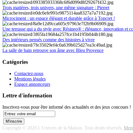
Trois matières, trois univers, une même signature : Pierret
Microciment : un espace élégant et durable grâce à Topcret !
Une terrasse qui a du style avec Résineo® : élégance, innovation et c
Des intérieurs pensés comme des histoires à vivre
La salle de bain retrouve son âme avec Bleu Provence
Catégories
Contactez-nous
Mentions légales
Espace annonceurs
Lettre d'information
Inscrivez-vous pour être informé des actualités et des jeux concours !
Copyright © 2026 L'Univers de la Maison. Tous droits réservés.
Ment