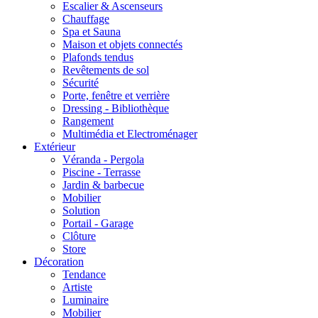
Escalier & Ascenseurs
Chauffage
Spa et Sauna
Maison et objets connectés
Plafonds tendus
Revêtements de sol
Sécurité
Porte, fenêtre et verrière
Dressing - Bibliothèque
Rangement
Multimédia et Electroménager
Extérieur
Véranda - Pergola
Piscine - Terrasse
Jardin & barbecue
Mobilier
Solution
Portail - Garage
Clôture
Store
Décoration
Tendance
Artiste
Luminaire
Mobilier