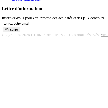
Lettre d'information
Inscrivez-vous pour être informé des actualités et des jeux concours !
Copyright © 2026 L'Univers de la Maison. Tous droits réservés.
Ment