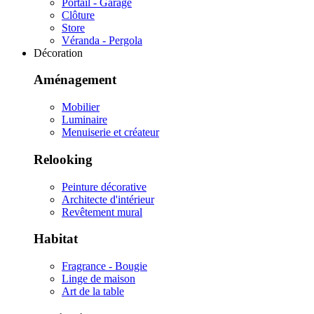
Portail - Garage
Clôture
Store
Véranda - Pergola
Décoration
Aménagement
Mobilier
Luminaire
Menuiserie et créateur
Relooking
Peinture décorative
Architecte d'intérieur
Revêtement mural
Habitat
Fragrance - Bougie
Linge de maison
Art de la table