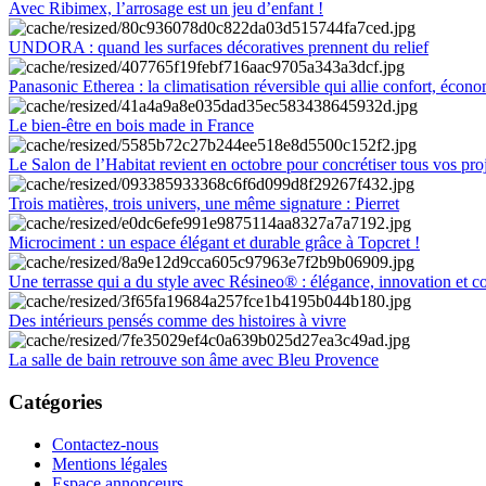
Avec Ribimex, l’arrosage est un jeu d’enfant !
UNDORA : quand les surfaces décoratives prennent du relief
Panasonic Etherea : la climatisation réversible qui allie confort, économ
Le bien-être en bois made in France
Le Salon de l’Habitat revient en octobre pour concrétiser tous vos pro
Trois matières, trois univers, une même signature : Pierret
Microciment : un espace élégant et durable grâce à Topcret !
Une terrasse qui a du style avec Résineo® : élégance, innovation et c
Des intérieurs pensés comme des histoires à vivre
La salle de bain retrouve son âme avec Bleu Provence
Catégories
Contactez-nous
Mentions légales
Espace annonceurs