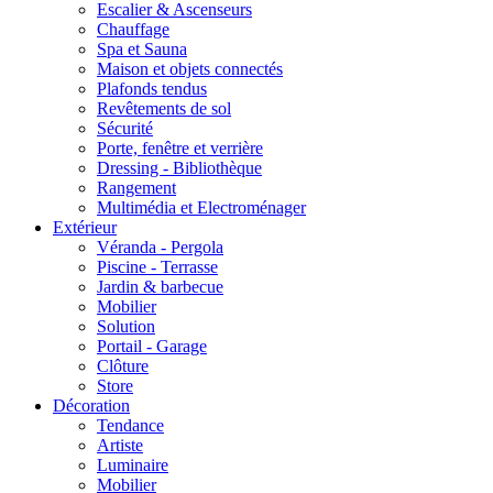
Escalier & Ascenseurs
Chauffage
Spa et Sauna
Maison et objets connectés
Plafonds tendus
Revêtements de sol
Sécurité
Porte, fenêtre et verrière
Dressing - Bibliothèque
Rangement
Multimédia et Electroménager
Extérieur
Véranda - Pergola
Piscine - Terrasse
Jardin & barbecue
Mobilier
Solution
Portail - Garage
Clôture
Store
Décoration
Tendance
Artiste
Luminaire
Mobilier