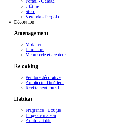
Portail - Garage
Clôture
Store
Véranda - Pergola
Décoration
Aménagement
Mobilier
Luminaire
Menuiserie et créateur
Relooking
Peinture décorative
Architecte d'intérieur
Revêtement mural
Habitat
Fragrance - Bougie
Linge de maison
Art de la table