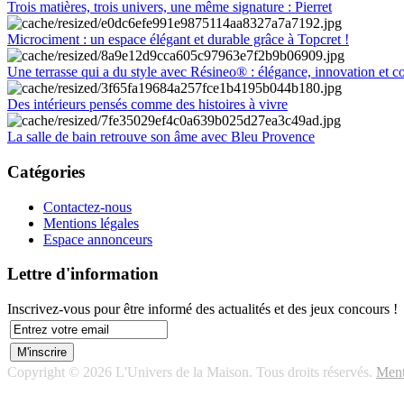
Trois matières, trois univers, une même signature : Pierret
Microciment : un espace élégant et durable grâce à Topcret !
Une terrasse qui a du style avec Résineo® : élégance, innovation et c
Des intérieurs pensés comme des histoires à vivre
La salle de bain retrouve son âme avec Bleu Provence
Catégories
Contactez-nous
Mentions légales
Espace annonceurs
Lettre d'information
Inscrivez-vous pour être informé des actualités et des jeux concours !
Copyright © 2026 L'Univers de la Maison. Tous droits réservés.
Ment