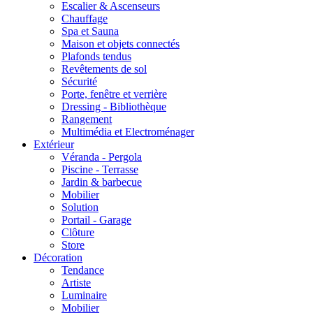
Escalier & Ascenseurs
Chauffage
Spa et Sauna
Maison et objets connectés
Plafonds tendus
Revêtements de sol
Sécurité
Porte, fenêtre et verrière
Dressing - Bibliothèque
Rangement
Multimédia et Electroménager
Extérieur
Véranda - Pergola
Piscine - Terrasse
Jardin & barbecue
Mobilier
Solution
Portail - Garage
Clôture
Store
Décoration
Tendance
Artiste
Luminaire
Mobilier