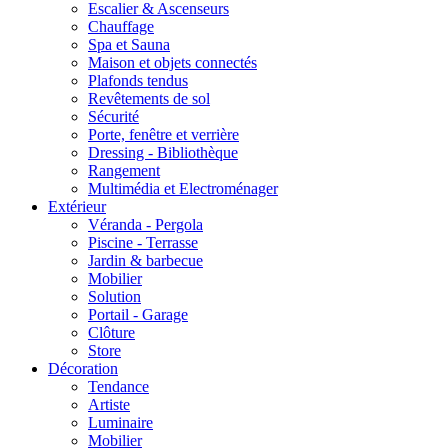
Escalier & Ascenseurs
Chauffage
Spa et Sauna
Maison et objets connectés
Plafonds tendus
Revêtements de sol
Sécurité
Porte, fenêtre et verrière
Dressing - Bibliothèque
Rangement
Multimédia et Electroménager
Extérieur
Véranda - Pergola
Piscine - Terrasse
Jardin & barbecue
Mobilier
Solution
Portail - Garage
Clôture
Store
Décoration
Tendance
Artiste
Luminaire
Mobilier