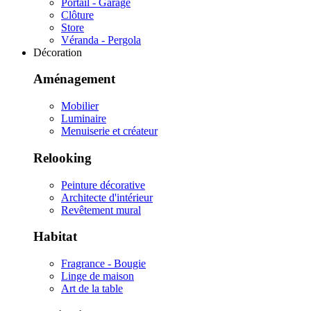
Portail - Garage
Clôture
Store
Véranda - Pergola
Décoration
Aménagement
Mobilier
Luminaire
Menuiserie et créateur
Relooking
Peinture décorative
Architecte d'intérieur
Revêtement mural
Habitat
Fragrance - Bougie
Linge de maison
Art de la table