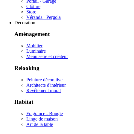
Portail - Garage
Clôture
Store
Véranda - Pergola
Décoration
Aménagement
Mobilier
Luminaire
Menuiserie et créateur
Relooking
Peinture décorative
Architecte d'intérieur
Revêtement mural
Habitat
Fragrance - Bougie
Linge de maison
Art de la table