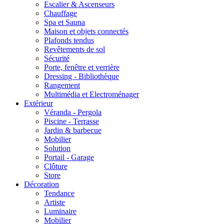
Escalier & Ascenseurs
Chauffage
Spa et Sauna
Maison et objets connectés
Plafonds tendus
Revêtements de sol
Sécurité
Porte, fenêtre et verrière
Dressing - Bibliothèque
Rangement
Multimédia et Electroménager
Extérieur
Véranda - Pergola
Piscine - Terrasse
Jardin & barbecue
Mobilier
Solution
Portail - Garage
Clôture
Store
Décoration
Tendance
Artiste
Luminaire
Mobilier