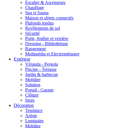
Escalier & Ascenseurs
Chauffage
Spa et Sauna
Maison et objets connectés
Plafonds tendus
Revêtements de sol
Sécurité
Porte, fenêtre et verrière
Dressing - Bibliothèque
Rangement
Multimédia et Electroménager
Extérieur
Véranda - Pergola
Piscine - Terrasse
Jardin & barbecue
Mobilier
Solution
Portail - Garage
Clôture
Store
Décoration
Tendance
Artiste
Luminaire
Mobilier