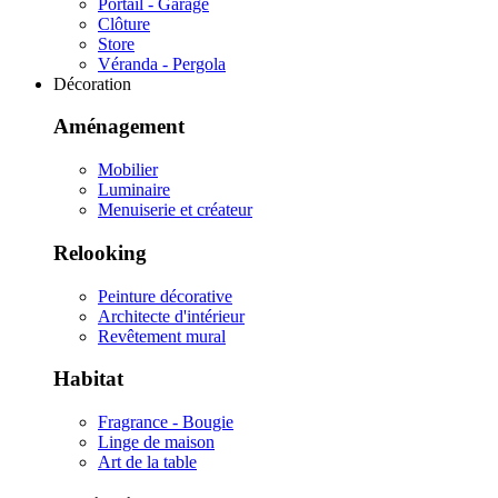
Portail - Garage
Clôture
Store
Véranda - Pergola
Décoration
Aménagement
Mobilier
Luminaire
Menuiserie et créateur
Relooking
Peinture décorative
Architecte d'intérieur
Revêtement mural
Habitat
Fragrance - Bougie
Linge de maison
Art de la table