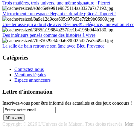
Trois matières, trois univers, une même signature : Pierret
Microciment : un espace élégant et durable grâce à Topcret !
Une terrasse qui a du style avec Résineo® : élégance, innovation et c
Des intérieurs pensés comme des histoires à vivre
La salle de bain retrouve son âme avec Bleu Provence
Catégories
Contactez-nous
Mentions légales
Espace annonceurs
Lettre d'information
Inscrivez-vous pour être informé des actualités et des jeux concours !
Copyright © 2026 L'Univers de la Maison. Tous droits réservés.
Ment