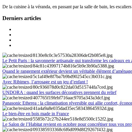
De la cuisine à la véranda, en passant par la salle de bain, les escalier
Derniers articles
Le Petit Paris : la savonnerie artisanale qui transforme les cadeaux en 
Quand le rangement extérieur devient un véritable élément d’aménag
Avec Ribimex, l’arrosage est un jeu d’enfant !
UNDORA : quand les surfaces décoratives prennent du relief
Panasonic Etherea : la climatisation réversible qui allie confort, économ
Le bien-être en bois made in France
Le Salon de l’Habitat revient en octobre pour concrétiser tous vos pro