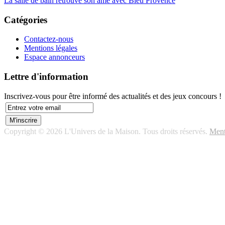
La salle de bain retrouve son âme avec Bleu Provence
Catégories
Contactez-nous
Mentions légales
Espace annonceurs
Lettre d'information
Inscrivez-vous pour être informé des actualités et des jeux concours !
Copyright © 2026 L'Univers de la Maison. Tous droits réservés.
Ment