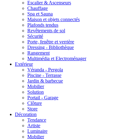
Escalier & Ascenseurs
Chauffage
Spa et Sauna
Maison et objets connectés
Plafonds tendus
Revêtements de sol
Sécurité
Porte, fenêtre et verrière
Dressing - Bibliothèque
Rangement
Multimédia et Electroménager
Extérieur
Véranda - Pergola
Piscine - Terrasse
Jardin & barbecue
Mobilier
Solution
Portail - Garage
Clôture
Store
Décoration
Tendance
Artiste
Luminaire
Mobilier