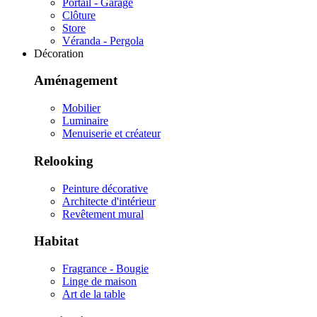
Portail - Garage
Clôture
Store
Véranda - Pergola
Décoration
Aménagement
Mobilier
Luminaire
Menuiserie et créateur
Relooking
Peinture décorative
Architecte d'intérieur
Revêtement mural
Habitat
Fragrance - Bougie
Linge de maison
Art de la table