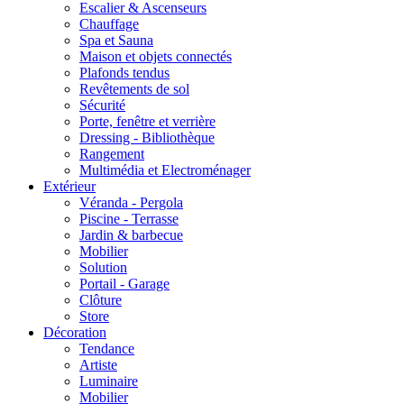
Escalier & Ascenseurs
Chauffage
Spa et Sauna
Maison et objets connectés
Plafonds tendus
Revêtements de sol
Sécurité
Porte, fenêtre et verrière
Dressing - Bibliothèque
Rangement
Multimédia et Electroménager
Extérieur
Véranda - Pergola
Piscine - Terrasse
Jardin & barbecue
Mobilier
Solution
Portail - Garage
Clôture
Store
Décoration
Tendance
Artiste
Luminaire
Mobilier