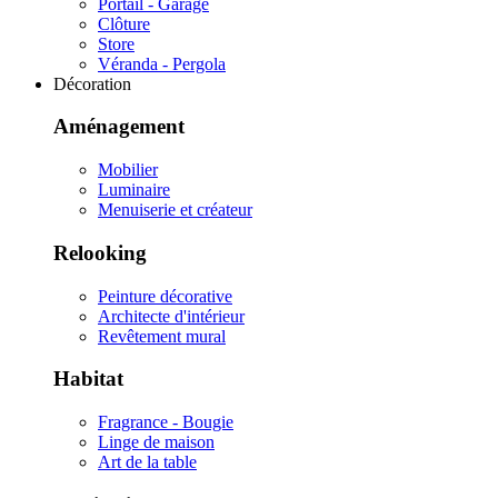
Portail - Garage
Clôture
Store
Véranda - Pergola
Décoration
Aménagement
Mobilier
Luminaire
Menuiserie et créateur
Relooking
Peinture décorative
Architecte d'intérieur
Revêtement mural
Habitat
Fragrance - Bougie
Linge de maison
Art de la table