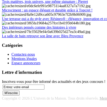
Trois matières, trois univers, une même signature : Pierret
Microciment : un espace élégant et durable grâce à Topcret !
Une terrasse qui a du style avec Résineo® : élégance, innovation et c
Des intérieurs pensés comme des histoires à vivre
La salle de bain retrouve son âme avec Bleu Provence
Catégories
Contactez-nous
Mentions légales
Espace annonceurs
Lettre d'information
Inscrivez-vous pour être informé des actualités et des jeux concours !
Copyright © 2026 L'Univers de la Maison. Tous droits réservés.
Ment