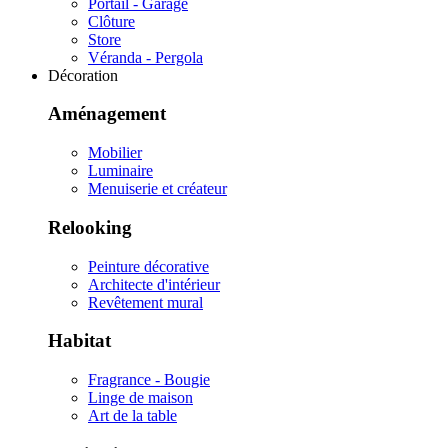
Portail - Garage
Clôture
Store
Véranda - Pergola
Décoration
Aménagement
Mobilier
Luminaire
Menuiserie et créateur
Relooking
Peinture décorative
Architecte d'intérieur
Revêtement mural
Habitat
Fragrance - Bougie
Linge de maison
Art de la table