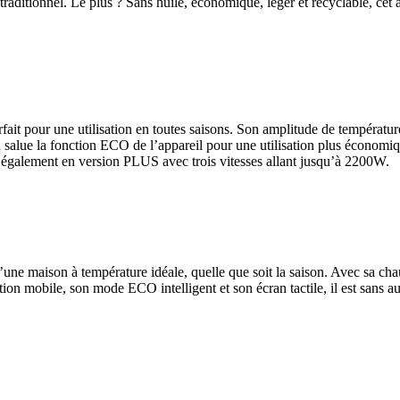
 traditionnel. Le plus ? Sans huile, économique, léger et recyclable, cet
rfait pour une utilisation en toutes saisons. Son amplitude de températu
salue la fonction ECO de l’appareil pour une utilisation plus économiq
également en version PLUS avec trois vitesses allant jusqu’à 2200W.
r d’une maison à température idéale, quelle que soit la saison. Avec sa 
cation mobile, son mode ECO intelligent et son écran tactile, il est san