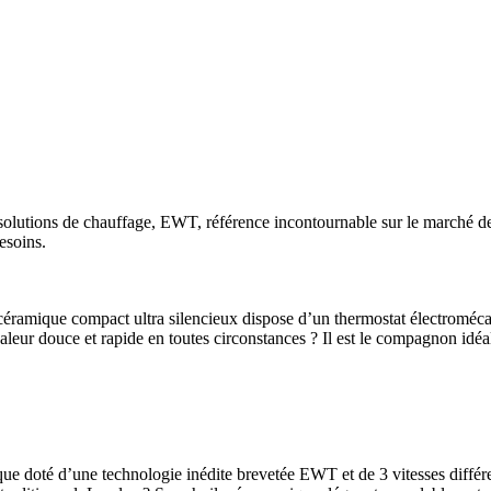
s solutions de chauffage, EWT, référence incontournable sur le marché de
esoins.
ant céramique compact ultra silencieux dispose d’un thermostat électrom
leur douce et rapide en toutes circonstances ? Il est le compagnon idéal
ique doté d’une technologie inédite brevetée EWT et de 3 vitesses différ