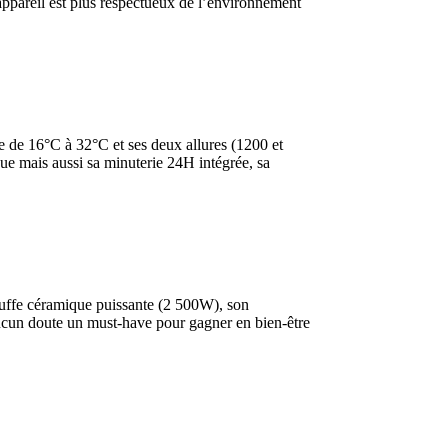
 appareil est plus respectueux de l’environnement
re de 16°C à 32°C et ses deux allures (1200 et
ue mais aussi sa minuterie 24H intégrée, sa
chauffe céramique puissante (2 500W), son
s aucun doute un must-have pour gagner en bien-être