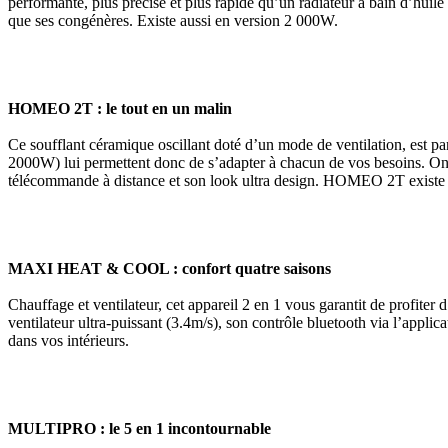
performante, plus précise et plus rapide qu’un radiateur à bain d’huile
que ses congénères. Existe aussi en version 2 000W.
HOMEO 2T : le tout en un malin
Ce soufflant céramique oscillant doté d’un mode de ventilation, est pa
2000W) lui permettent donc de s’adapter à chacun de vos besoins. On 
télécommande à distance et son look ultra design. HOMEO 2T existe 
MAXI HEAT & COOL : confort quatre saisons
Chauffage et ventilateur, cet appareil 2 en 1 vous garantit de profite
ventilateur ultra-puissant (3.4m/s), son contrôle bluetooth via l’appli
dans vos intérieurs.
MULTIPRO : le 5 en 1 incontournable