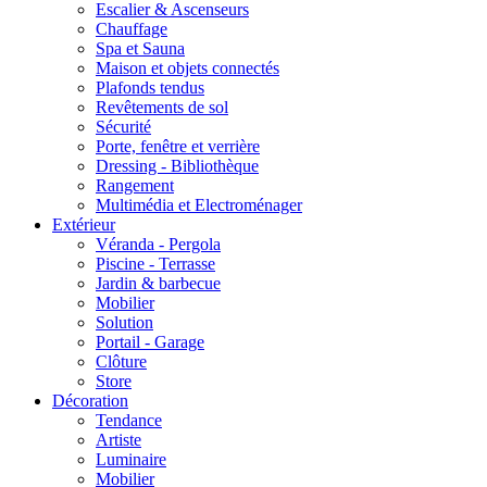
Escalier & Ascenseurs
Chauffage
Spa et Sauna
Maison et objets connectés
Plafonds tendus
Revêtements de sol
Sécurité
Porte, fenêtre et verrière
Dressing - Bibliothèque
Rangement
Multimédia et Electroménager
Extérieur
Véranda - Pergola
Piscine - Terrasse
Jardin & barbecue
Mobilier
Solution
Portail - Garage
Clôture
Store
Décoration
Tendance
Artiste
Luminaire
Mobilier