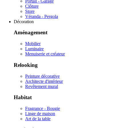
Portail - Garage
Clôture
Store
Véranda - Pergola
Décoration
Aménagement
Mobilier
Luminaire
Menuiserie et créateur
Relooking
Peinture décorative
Architecte d'intérieur
Revêtement mural
Habitat
Fragrance - Bougie
Linge de maison
Art de la table