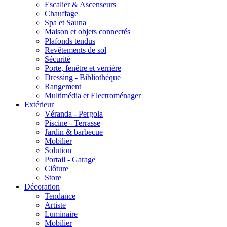
Escalier & Ascenseurs
Chauffage
Spa et Sauna
Maison et objets connectés
Plafonds tendus
Revêtements de sol
Sécurité
Porte, fenêtre et verrière
Dressing - Bibliothèque
Rangement
Multimédia et Electroménager
Extérieur
Véranda - Pergola
Piscine - Terrasse
Jardin & barbecue
Mobilier
Solution
Portail - Garage
Clôture
Store
Décoration
Tendance
Artiste
Luminaire
Mobilier