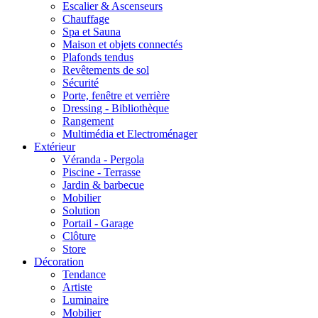
Escalier & Ascenseurs
Chauffage
Spa et Sauna
Maison et objets connectés
Plafonds tendus
Revêtements de sol
Sécurité
Porte, fenêtre et verrière
Dressing - Bibliothèque
Rangement
Multimédia et Electroménager
Extérieur
Véranda - Pergola
Piscine - Terrasse
Jardin & barbecue
Mobilier
Solution
Portail - Garage
Clôture
Store
Décoration
Tendance
Artiste
Luminaire
Mobilier