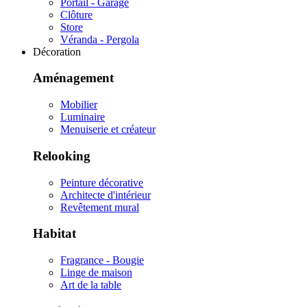
Portail - Garage
Clôture
Store
Véranda - Pergola
Décoration
Aménagement
Mobilier
Luminaire
Menuiserie et créateur
Relooking
Peinture décorative
Architecte d'intérieur
Revêtement mural
Habitat
Fragrance - Bougie
Linge de maison
Art de la table