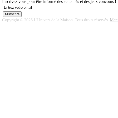
Inscrivez-vous pour être informé des actualités et des jeux concours !
Copyright © 2026 L'Univers de la Maison. Tous droits réservés.
Ment