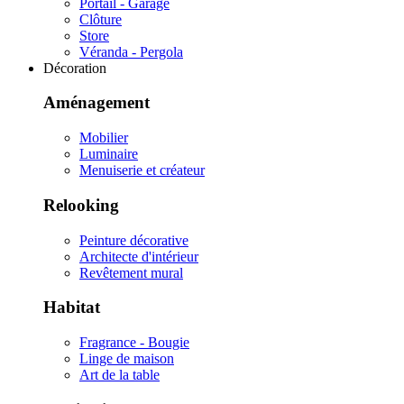
Portail - Garage
Clôture
Store
Véranda - Pergola
Décoration
Aménagement
Mobilier
Luminaire
Menuiserie et créateur
Relooking
Peinture décorative
Architecte d'intérieur
Revêtement mural
Habitat
Fragrance - Bougie
Linge de maison
Art de la table