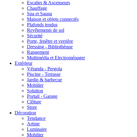
Escalier & Ascenseurs
Chauffage
Spa et Sauna
Maison et objets connectés
Plafonds tendus
Revêtements de sol
Sécurité
Porte, fenêtre et verrière
Dressing - Bibliothèque
Rangement
Multimédia et Electroménager
Extérieur
Véranda - Pergola
Piscine - Terrasse
Jardin & barbecue
Mobilier
Solution
Portail - Garage
Clôture
Store
Décoration
Tendance
Artiste
Luminaire
Mobilier