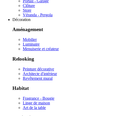
Portail - Garage
Clôture
Store
Véranda - Pergola
Décoration
Aménagement
Mobilier
Luminaire
Menuiserie et créateur
Relooking
Peinture décorative
Architecte d'intérieur
Revêtement mural
Habitat
Fragrance - Bougie
Linge de maison
Art de la table