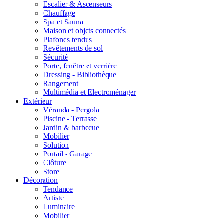
Escalier & Ascenseurs
Chauffage
Spa et Sauna
Maison et objets connectés
Plafonds tendus
Revêtements de sol
Sécurité
Porte, fenêtre et verrière
Dressing - Bibliothèque
Rangement
Multimédia et Electroménager
Extérieur
Véranda - Pergola
Piscine - Terrasse
Jardin & barbecue
Mobilier
Solution
Portail - Garage
Clôture
Store
Décoration
Tendance
Artiste
Luminaire
Mobilier