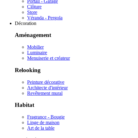
Portail - Garage
Clôture
Store
Véranda - Pergola
Décoration
Aménagement
Mobilier
Luminaire
Menuiserie et créateur
Relooking
Peinture décorative
Architecte d'intérieur
Revêtement mural
Habitat
Fragrance - Bougie
Linge de maison
Art de la table