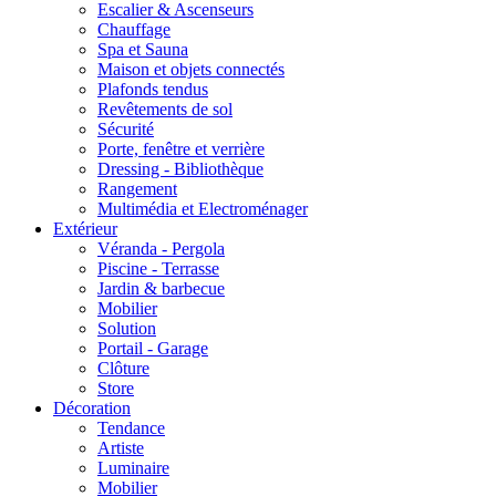
Escalier & Ascenseurs
Chauffage
Spa et Sauna
Maison et objets connectés
Plafonds tendus
Revêtements de sol
Sécurité
Porte, fenêtre et verrière
Dressing - Bibliothèque
Rangement
Multimédia et Electroménager
Extérieur
Véranda - Pergola
Piscine - Terrasse
Jardin & barbecue
Mobilier
Solution
Portail - Garage
Clôture
Store
Décoration
Tendance
Artiste
Luminaire
Mobilier