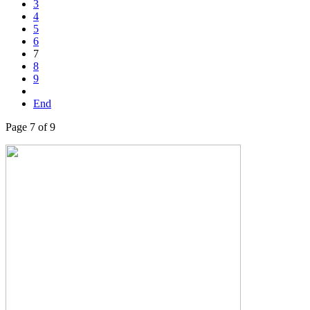
3
4
5
6
7
8
9
End
Page 7 of 9