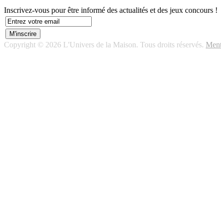
Inscrivez-vous pour être informé des actualités et des jeux concours !
Copyright © 2026 L'Univers de la Maison. Tous droits réservés.
Ment