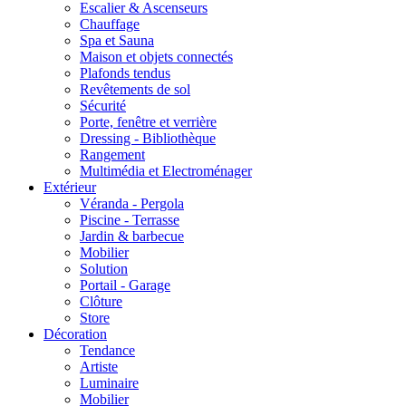
Escalier & Ascenseurs
Chauffage
Spa et Sauna
Maison et objets connectés
Plafonds tendus
Revêtements de sol
Sécurité
Porte, fenêtre et verrière
Dressing - Bibliothèque
Rangement
Multimédia et Electroménager
Extérieur
Véranda - Pergola
Piscine - Terrasse
Jardin & barbecue
Mobilier
Solution
Portail - Garage
Clôture
Store
Décoration
Tendance
Artiste
Luminaire
Mobilier