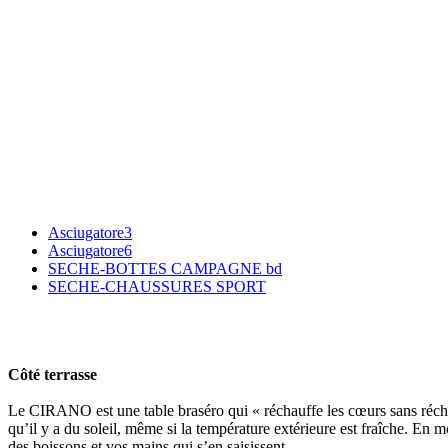
Asciugatore3
Asciugatore6
SECHE-BOTTES CAMPAGNE bd
SECHE-CHAUSSURES SPORT
Côté terrasse
Le CIRANO est une table braséro qui « réchauffe les cœurs sans récha
qu’il y a du soleil, même si la température extérieure est fraîche. E
des boissons et vos mains qui s’en saisissent.