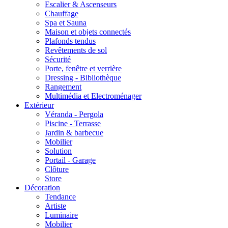
Escalier & Ascenseurs
Chauffage
Spa et Sauna
Maison et objets connectés
Plafonds tendus
Revêtements de sol
Sécurité
Porte, fenêtre et verrière
Dressing - Bibliothèque
Rangement
Multimédia et Electroménager
Extérieur
Véranda - Pergola
Piscine - Terrasse
Jardin & barbecue
Mobilier
Solution
Portail - Garage
Clôture
Store
Décoration
Tendance
Artiste
Luminaire
Mobilier