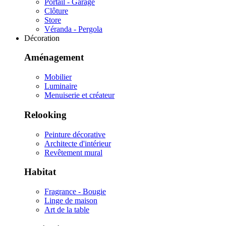
Portail - Garage
Clôture
Store
Véranda - Pergola
Décoration
Aménagement
Mobilier
Luminaire
Menuiserie et créateur
Relooking
Peinture décorative
Architecte d'intérieur
Revêtement mural
Habitat
Fragrance - Bougie
Linge de maison
Art de la table