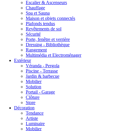
Escalier & Ascenseurs
Chauffage
Spa et Sauna
Maison et objets connectés
Plafonds tendus
Revêtements de sol
Sécurité
Porte, fenêtre et verrière
Dressing - Bibliothèque
Rangement
Multimédia et Electroménager
Extérieur
Véranda - Pergola
Piscine - Terrasse
Jardin & barbecue
Mobilier
Solution
Portail - Garage
Clôture
Store
Décoration
Tendance
Artiste
Luminaire
Mobilier