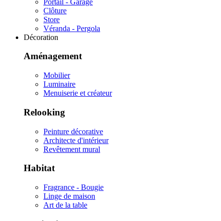
Portail - Garage
Clôture
Store
Véranda - Pergola
Décoration
Aménagement
Mobilier
Luminaire
Menuiserie et créateur
Relooking
Peinture décorative
Architecte d'intérieur
Revêtement mural
Habitat
Fragrance - Bougie
Linge de maison
Art de la table