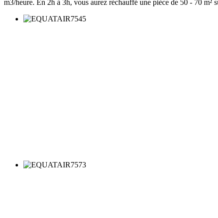
m3/heure. En 2h à 3h, vous aurez réchauffé une pièce de 50 - 70 m² s