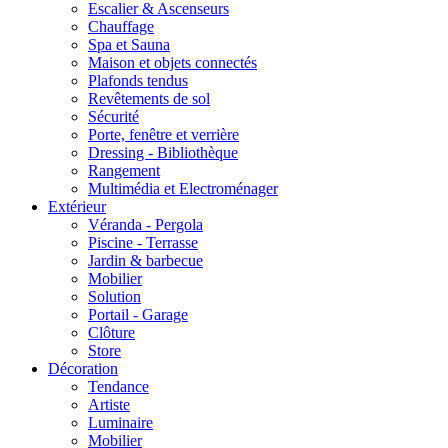
Escalier & Ascenseurs
Chauffage
Spa et Sauna
Maison et objets connectés
Plafonds tendus
Revêtements de sol
Sécurité
Porte, fenêtre et verrière
Dressing - Bibliothèque
Rangement
Multimédia et Electroménager
Extérieur
Véranda - Pergola
Piscine - Terrasse
Jardin & barbecue
Mobilier
Solution
Portail - Garage
Clôture
Store
Décoration
Tendance
Artiste
Luminaire
Mobilier