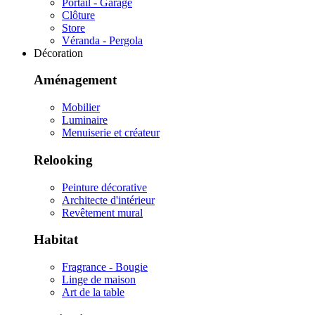
Portail - Garage
Clôture
Store
Véranda - Pergola
Décoration
Aménagement
Mobilier
Luminaire
Menuiserie et créateur
Relooking
Peinture décorative
Architecte d'intérieur
Revêtement mural
Habitat
Fragrance - Bougie
Linge de maison
Art de la table