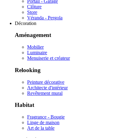
Portail - Garage
Clôture
Store
Véranda - Pergola
Décoration
Aménagement
Mobilier
Luminaire
Menuiserie et créateur
Relooking
Peinture décorative
Architecte d'intérieur
Revêtement mural
Habitat
Fragrance - Bougie
Linge de maison
Art de la table