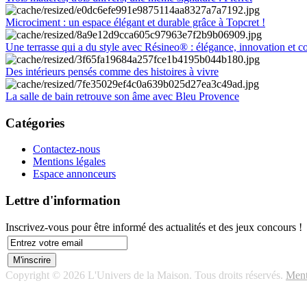
Microciment : un espace élégant et durable grâce à Topcret !
Une terrasse qui a du style avec Résineo® : élégance, innovation et c
Des intérieurs pensés comme des histoires à vivre
La salle de bain retrouve son âme avec Bleu Provence
Catégories
Contactez-nous
Mentions légales
Espace annonceurs
Lettre d'information
Inscrivez-vous pour être informé des actualités et des jeux concours !
Copyright © 2026 L'Univers de la Maison. Tous droits réservés.
Ment