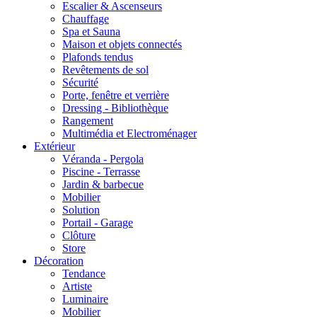
Escalier & Ascenseurs
Chauffage
Spa et Sauna
Maison et objets connectés
Plafonds tendus
Revêtements de sol
Sécurité
Porte, fenêtre et verrière
Dressing - Bibliothèque
Rangement
Multimédia et Electroménager
Extérieur
Véranda - Pergola
Piscine - Terrasse
Jardin & barbecue
Mobilier
Solution
Portail - Garage
Clôture
Store
Décoration
Tendance
Artiste
Luminaire
Mobilier