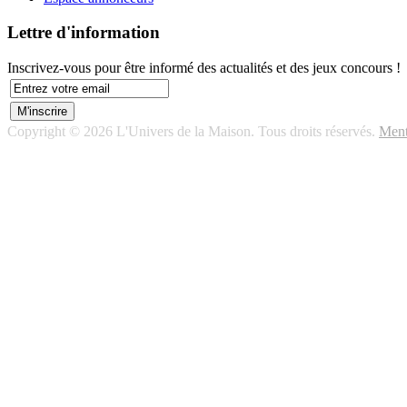
Lettre d'information
Inscrivez-vous pour être informé des actualités et des jeux concours !
Copyright © 2026 L'Univers de la Maison. Tous droits réservés.
Ment