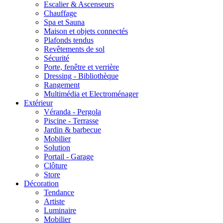
Escalier & Ascenseurs
Chauffage
Spa et Sauna
Maison et objets connectés
Plafonds tendus
Revêtements de sol
Sécurité
Porte, fenêtre et verrière
Dressing - Bibliothèque
Rangement
Multimédia et Electroménager
Extérieur
Véranda - Pergola
Piscine - Terrasse
Jardin & barbecue
Mobilier
Solution
Portail - Garage
Clôture
Store
Décoration
Tendance
Artiste
Luminaire
Mobilier