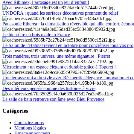
Avec Ribimex, l’arrosage est un jeu d’enfant !
UNDORA : quand les surfaces décoratives prennent du relief
Panasonic Etherea : la climatisation réversible qui allie confort, économ
Le bien-être en bois made in France
Le Salon de l’Habitat revient en octobre pour concrétiser tous vos pro
Trois matières, trois univers, une même signature : Pierret
Microciment : un espace élégant et durable grâce à Topcret !
Une terrasse qui a du style avec Résineo® : élégance, innovation et c
Des intérieurs pensés comme des histoires à vivre
La salle de bain retrouve son âme avec Bleu Provence
Catégories
Contactez-nous
Mentions légales
Espace annonceurs