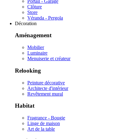
Portail - Garage
Clôture
Store
Véranda - Pergola
Décoration
Aménagement
Mobilier
Luminaire
Menuiserie et créateur
Relooking
Peinture décorative
Architecte d'intérieur
Revêtement mural
Habitat
Fragrance - Bougie
Linge de maison
Art de la table