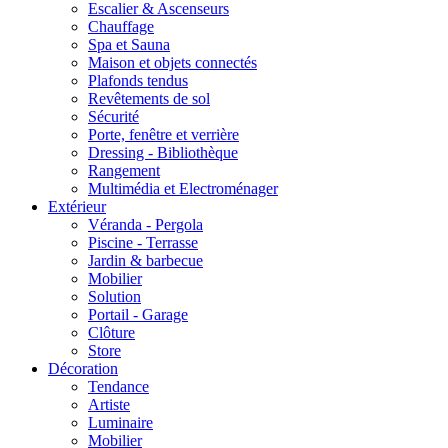
Escalier & Ascenseurs
Chauffage
Spa et Sauna
Maison et objets connectés
Plafonds tendus
Revêtements de sol
Sécurité
Porte, fenêtre et verrière
Dressing - Bibliothèque
Rangement
Multimédia et Electroménager
Extérieur
Véranda - Pergola
Piscine - Terrasse
Jardin & barbecue
Mobilier
Solution
Portail - Garage
Clôture
Store
Décoration
Tendance
Artiste
Luminaire
Mobilier