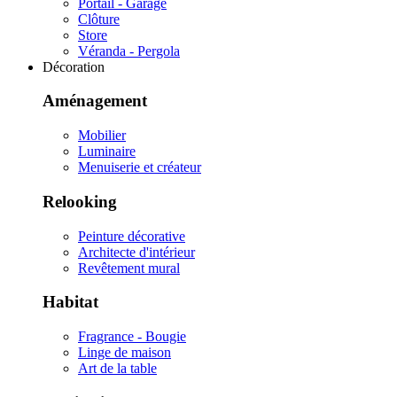
Portail - Garage
Clôture
Store
Véranda - Pergola
Décoration
Aménagement
Mobilier
Luminaire
Menuiserie et créateur
Relooking
Peinture décorative
Architecte d'intérieur
Revêtement mural
Habitat
Fragrance - Bougie
Linge de maison
Art de la table