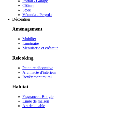
Portail - Garage
Clôture
Store
Véranda - Pergola
Décoration
Aménagement
Mobilier
Luminaire
Menuiserie et créateur
Relooking
Peinture décorative
Architecte d'intérieur
Revêtement mural
Habitat
Fragrance - Bougie
Linge de maison
Art de la table