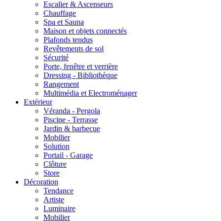
Escalier & Ascenseurs
Chauffage
Spa et Sauna
Maison et objets connectés
Plafonds tendus
Revêtements de sol
Sécurité
Porte, fenêtre et verrière
Dressing - Bibliothèque
Rangement
Multimédia et Electroménager
Extérieur
Véranda - Pergola
Piscine - Terrasse
Jardin & barbecue
Mobilier
Solution
Portail - Garage
Clôture
Store
Décoration
Tendance
Artiste
Luminaire
Mobilier