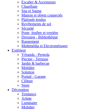
Escalier & Ascenseurs
Chauffage
Spa et Sauna
Maison et objets connectés
Plafonds tendus
Revêtements de sol
Sécurité
Porte, fenêtre et verrière
Dressing - Bibliothèque
Rangement
Multimédia et Electroménager
Extérieur
Véranda - Pergola
Piscine - Terrasse
Jardin & barbecue
Mobilier
Solution
Portail - Garage
Clôture
Store
Décoration
Tendance
Artiste
Luminaire
Mobilier