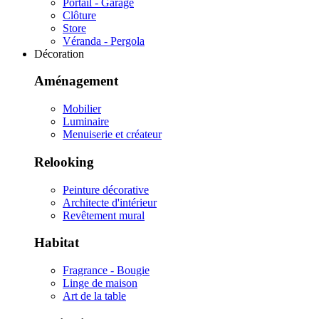
Portail - Garage
Clôture
Store
Véranda - Pergola
Décoration
Aménagement
Mobilier
Luminaire
Menuiserie et créateur
Relooking
Peinture décorative
Architecte d'intérieur
Revêtement mural
Habitat
Fragrance - Bougie
Linge de maison
Art de la table