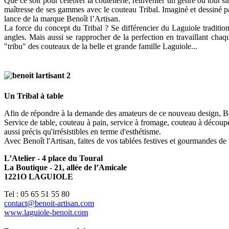
Que ce soit pour célébrer la coutellerie, réinventer un genre ou tout 
maîtresse de ses gammes avec le couteau Tribal. Imaginé et dessiné par c
lance de la marque Benoît l’Artisan.
La force du concept du Tribal ? Se différencier du Laguiole traditionne
angles. Mais aussi se rapprocher de la perfection en travaillant chaque 
"tribu" des couteaux de la belle et grande famille Laguiole...
Un Tribal à table
Afin de répondre à la demande des amateurs de ce nouveau design, Benoî
Service de table, couteau à pain, service à fromage, couteau à découpe
aussi précis qu'irrésistibles en terme d'esthétisme.
Avec Benoît l'Artisan, faites de vos tablées festives et gourmandes de v
L’Atelier - 4 place du Toural
La Boutique - 21, allée de l’Amicale
1221O LAGUIOLE
Tel : 05 65 51 55 80
contact@benoit-artisan.com
www.laguiole-benoit.com