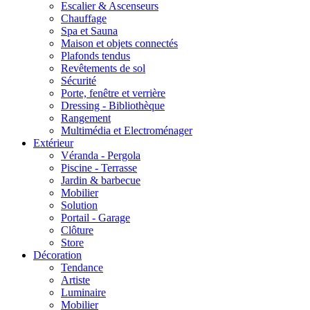
Escalier & Ascenseurs
Chauffage
Spa et Sauna
Maison et objets connectés
Plafonds tendus
Revêtements de sol
Sécurité
Porte, fenêtre et verrière
Dressing - Bibliothèque
Rangement
Multimédia et Electroménager
Extérieur
Véranda - Pergola
Piscine - Terrasse
Jardin & barbecue
Mobilier
Solution
Portail - Garage
Clôture
Store
Décoration
Tendance
Artiste
Luminaire
Mobilier