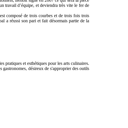
ionnels, Benoît signe en 2007 ce qui sera la pièce
n travail d’équipe, et deviendra très vite le fer de
est composé de trois courbes et de trois fois trois
bal a réussi son pari et fait désormais partie de la
pratiques et esthétiques pour les arts culinaires.
s gastronomes, désireux de s'approprier des outils