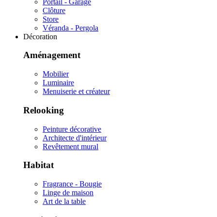
Portail - Garage
Clôture
Store
Véranda - Pergola
Décoration
Aménagement
Mobilier
Luminaire
Menuiserie et créateur
Relooking
Peinture décorative
Architecte d'intérieur
Revêtement mural
Habitat
Fragrance - Bougie
Linge de maison
Art de la table