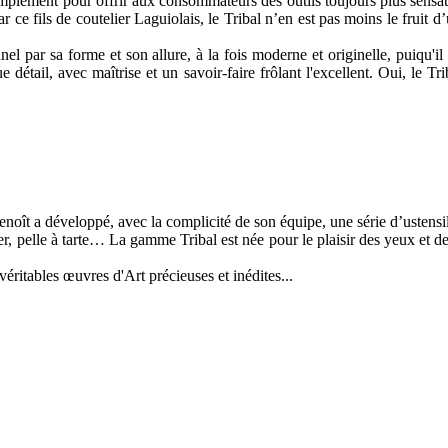
simplement pour offrir aux consommateurs des outils toujours plus sensat
e fils de coutelier Laguiolais, le Tribal n’en est pas moins le fruit d’u
l par sa forme et son allure, à la fois moderne et originelle, puiqu'il 
détail, avec maîtrise et un savoir-faire frôlant l'excellent. Oui, le Tri
t a développé, avec la complicité de son équipe, une série d’ustensiles 
r, pelle à tarte… La gamme Tribal est née pour le plaisir des yeux et de
éritables œuvres d'Art précieuses et inédites...