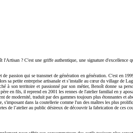
t l'Artisan ? C'est une griffe authentique, une signature d'excellence q
e et de passion qui se transmet de génération en génération. C'est en 199
ors sa petite entreprise artisanale et s’installe au cœur du village de La
aché à son territoire et passionné par son métier, Benoît donne sa pers
ère en fils, il reprend en 2001 les rennes de l'atelier familial en y aposa
 vent de modernité, traduit par des gammes toujours plus étonnantes et ab
ce, s'imposant dans la coutellerie comme l'un des maîtres les plus proli
portes de l’atelier au public désireux de découvrir la fabrication de ces