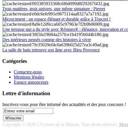
Trois matières, trois univers, une même signature : Pierret
Microciment : un espace élégant et durable grâce à Topcret !
Une terrasse qui a du style avec Résineo® : élégance, innovation et c
Des intérieurs pensés comme des histoires à vivre
La salle de bain retrouve son âme avec Bleu Provence
Catégories
Contactez-nous
Mentions légales
Espace annonceurs
Lettre d'information
Inscrivez-vous pour être informé des actualités et des jeux concours !
Copyright © 2026 L'Univers de la Maison. Tous droits réservés.
Ment