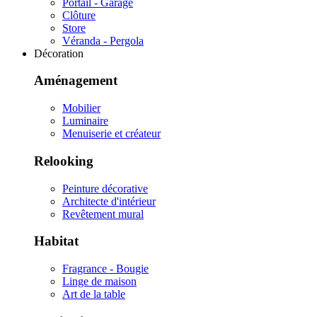
Portail - Garage
Clôture
Store
Véranda - Pergola
Décoration
Aménagement
Mobilier
Luminaire
Menuiserie et créateur
Relooking
Peinture décorative
Architecte d'intérieur
Revêtement mural
Habitat
Fragrance - Bougie
Linge de maison
Art de la table