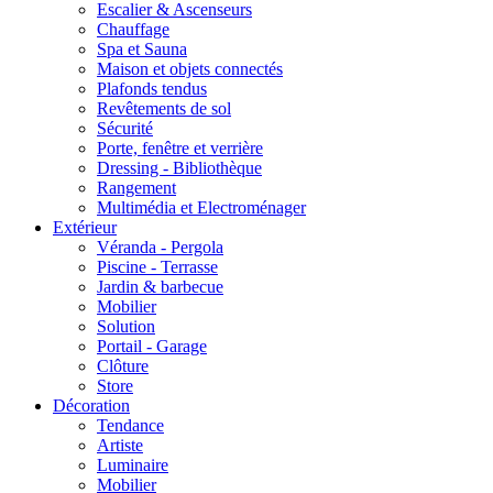
Escalier & Ascenseurs
Chauffage
Spa et Sauna
Maison et objets connectés
Plafonds tendus
Revêtements de sol
Sécurité
Porte, fenêtre et verrière
Dressing - Bibliothèque
Rangement
Multimédia et Electroménager
Extérieur
Véranda - Pergola
Piscine - Terrasse
Jardin & barbecue
Mobilier
Solution
Portail - Garage
Clôture
Store
Décoration
Tendance
Artiste
Luminaire
Mobilier