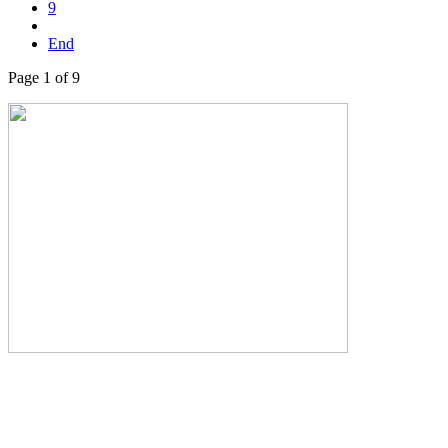
9
End
Page 1 of 9