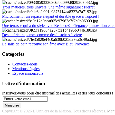
Trois matières, trois univers, une même signature : Pierret
Microciment : un espace élégant et durable grâce à Topcret !
Une terrasse qui a du style avec Résineo® : élégance, innovation et c
Des intérieurs pensés comme des histoires à vivre
La salle de bain retrouve son âme avec Bleu Provence
Catégories
Contactez-nous
Mentions légales
Espace annonceurs
Lettre d'information
Inscrivez-vous pour être informé des actualités et des jeux concours !
Copyright © 2026 L'Univers de la Maison. Tous droits réservés.
Ment