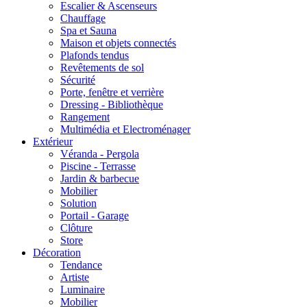
Escalier & Ascenseurs
Chauffage
Spa et Sauna
Maison et objets connectés
Plafonds tendus
Revêtements de sol
Sécurité
Porte, fenêtre et verrière
Dressing - Bibliothèque
Rangement
Multimédia et Electroménager
Extérieur
Véranda - Pergola
Piscine - Terrasse
Jardin & barbecue
Mobilier
Solution
Portail - Garage
Clôture
Store
Décoration
Tendance
Artiste
Luminaire
Mobilier