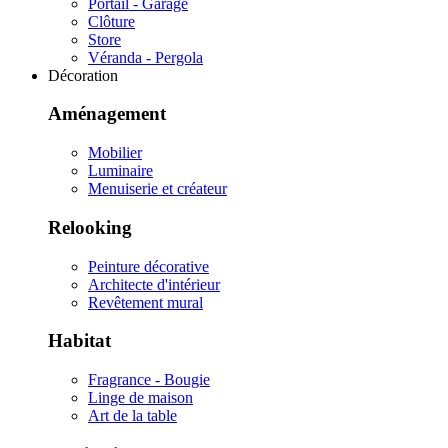
Portail - Garage
Clôture
Store
Véranda - Pergola
Décoration
Aménagement
Mobilier
Luminaire
Menuiserie et créateur
Relooking
Peinture décorative
Architecte d'intérieur
Revêtement mural
Habitat
Fragrance - Bougie
Linge de maison
Art de la table