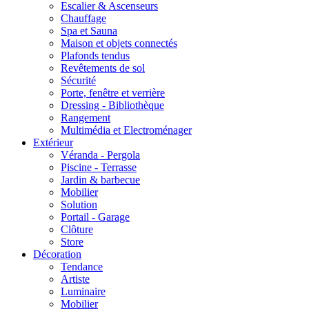
Escalier & Ascenseurs
Chauffage
Spa et Sauna
Maison et objets connectés
Plafonds tendus
Revêtements de sol
Sécurité
Porte, fenêtre et verrière
Dressing - Bibliothèque
Rangement
Multimédia et Electroménager
Extérieur
Véranda - Pergola
Piscine - Terrasse
Jardin & barbecue
Mobilier
Solution
Portail - Garage
Clôture
Store
Décoration
Tendance
Artiste
Luminaire
Mobilier