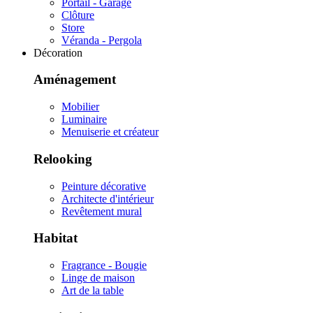
Portail - Garage
Clôture
Store
Véranda - Pergola
Décoration
Aménagement
Mobilier
Luminaire
Menuiserie et créateur
Relooking
Peinture décorative
Architecte d'intérieur
Revêtement mural
Habitat
Fragrance - Bougie
Linge de maison
Art de la table