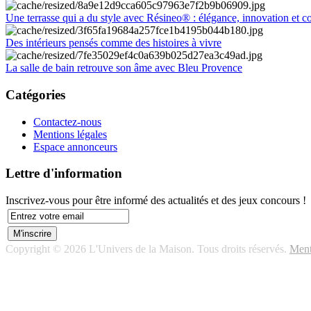
Une terrasse qui a du style avec Résineo® : élégance, innovation et c
Des intérieurs pensés comme des histoires à vivre
La salle de bain retrouve son âme avec Bleu Provence
Catégories
Contactez-nous
Mentions légales
Espace annonceurs
Lettre d'information
Inscrivez-vous pour être informé des actualités et des jeux concours !
Copyright © 2026 L'Univers de la Maison. Tous droits réservés.
Ment