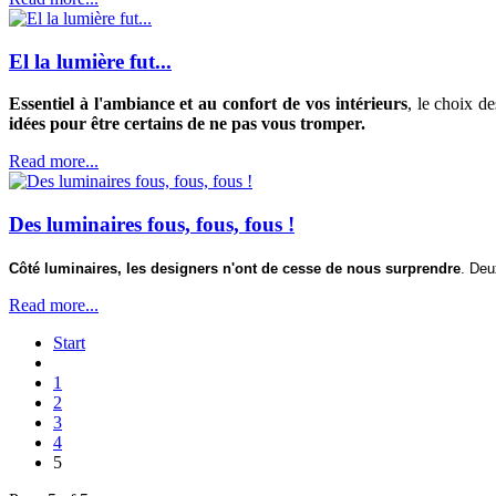
El la lumière fut...
Essentiel à l'ambiance et au confort de vos intérieurs
, le choix d
idées pour être certains de ne pas vous tromper.
Read more...
Des luminaires fous, fous, fous !
Côté luminaires, les designers n'ont de cesse de nous surprendre
. Deu
Read more...
Start
1
2
3
4
5