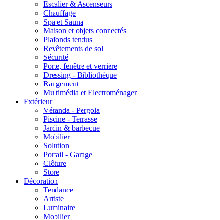
Escalier & Ascenseurs
Chauffage
Spa et Sauna
Maison et objets connectés
Plafonds tendus
Revêtements de sol
Sécurité
Porte, fenêtre et verrière
Dressing - Bibliothèque
Rangement
Multimédia et Electroménager
Extérieur
Véranda - Pergola
Piscine - Terrasse
Jardin & barbecue
Mobilier
Solution
Portail - Garage
Clôture
Store
Décoration
Tendance
Artiste
Luminaire
Mobilier