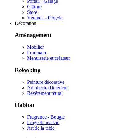
Portail - Garage
Clôture
Store
Véranda - Pergola
Décoration
Aménagement
Mobilier
Luminaire
Menuiserie et créateur
Relooking
Peinture décorative
Architecte d'intérieur
Revêtement mural
Habitat
Fragrance - Bougie
Linge de maison
Art de la table