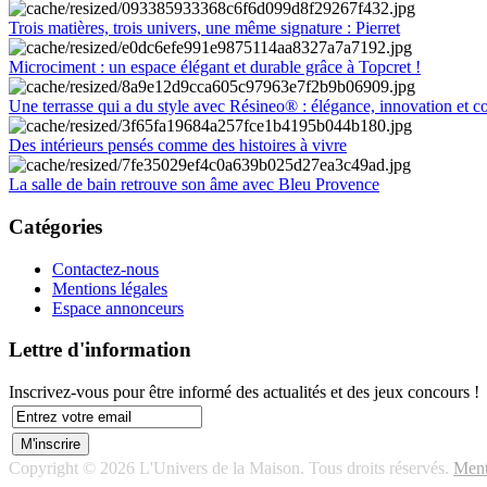
Trois matières, trois univers, une même signature : Pierret
Microciment : un espace élégant et durable grâce à Topcret !
Une terrasse qui a du style avec Résineo® : élégance, innovation et c
Des intérieurs pensés comme des histoires à vivre
La salle de bain retrouve son âme avec Bleu Provence
Catégories
Contactez-nous
Mentions légales
Espace annonceurs
Lettre d'information
Inscrivez-vous pour être informé des actualités et des jeux concours !
Copyright © 2026 L'Univers de la Maison. Tous droits réservés.
Ment