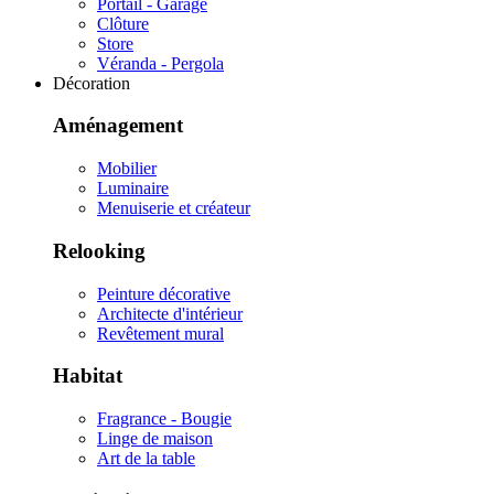
Portail - Garage
Clôture
Store
Véranda - Pergola
Décoration
Aménagement
Mobilier
Luminaire
Menuiserie et créateur
Relooking
Peinture décorative
Architecte d'intérieur
Revêtement mural
Habitat
Fragrance - Bougie
Linge de maison
Art de la table