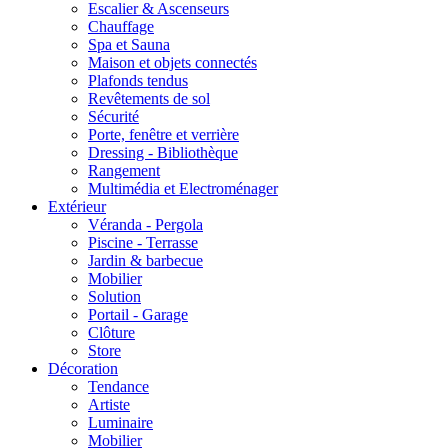
Escalier & Ascenseurs
Chauffage
Spa et Sauna
Maison et objets connectés
Plafonds tendus
Revêtements de sol
Sécurité
Porte, fenêtre et verrière
Dressing - Bibliothèque
Rangement
Multimédia et Electroménager
Extérieur
Véranda - Pergola
Piscine - Terrasse
Jardin & barbecue
Mobilier
Solution
Portail - Garage
Clôture
Store
Décoration
Tendance
Artiste
Luminaire
Mobilier