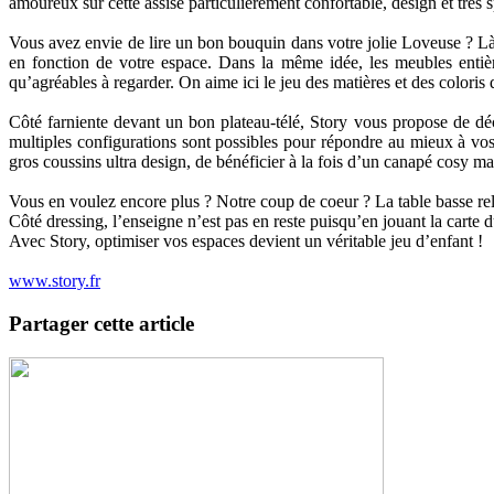
amoureux sur cette assise particulièrement confortable, design et très 
Vous avez envie de lire un bon bouquin dans votre jolie Loveuse ? Là 
en fonction de votre espace. Dans la même idée, les meubles enti
qu’agréables à regarder. On aime ici le jeu des matières et des colori
Côté farniente devant un bon plateau-télé, Story vous propose de déc
multiples configurations sont possibles pour répondre au mieux à vos
gros coussins ultra design, de bénéficier à la fois d’un canapé cosy m
Vous en voulez encore plus ? Notre coup de coeur ? La table basse rel
Côté dressing, l’enseigne n’est pas en reste puisqu’en jouant la carte d
Avec Story, optimiser vos espaces devient un véritable jeu d’enfant !
www.story.fr
Partager cette article