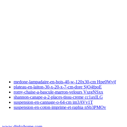
medone-lampadaire-en-bois-40-w-120x30-cm Hpe0Wvjf
plateau-en-laiton-30-x-20-x-7-cm-dore SjO4fpoE
romy-chaise-a-bascule-marron-velours VszgNSxx
shannon-canape-a-2-places-tissu-creme cc1axILG
suspension-en-cannage-o-64-cm im3AVv1T
suspension-en-coton-imprime-et-raphia nSb3PMOv
www.dinkyhome.com