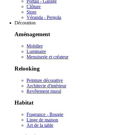
Portail - Garage
Clôture
Store
Véranda - Pergola
Décoration
Aménagement
Mobilier
Luminaire
Menuiserie et créateur
Relooking
Peinture décorative
Architecte d'intérieur
Revêtement mural
Habitat
Fragrance - Bougie
Linge de maison
Art de la table