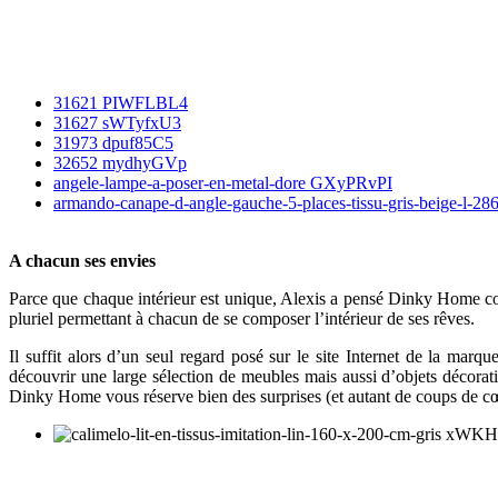
31621 PIWFLBL4
31627 sWTyfxU3
31973 dpuf85C5
32652 mydhyGVp
angele-lampe-a-poser-en-metal-dore GXyPRvPI
armando-canape-d-angle-gauche-5-places-tissu-gris-beige-l-2
A chacun ses envies
Parce que chaque intérieur est unique, Alexis a pensé Dinky Home com
pluriel permettant à chacun de se composer l’intérieur de ses rêves.
Il suffit alors d’un seul regard posé sur le site Internet de la marq
découvrir une large sélection de meubles mais aussi d’objets décorati
Dinky Home vous réserve bien des surprises (et autant de coups de cœ