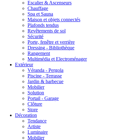
Escalier & Ascenseurs
Chauffage
Spa et Sauna
Maison et objets connectés
Plafonds tendus
Revêtements de sol
Sécurité
Porte, fenêtre et verrière
Dressing - Bibliothèque
Rangement
Multimédia et Electroménager
Extérieur
Véranda - Pergola
Piscine - Terrasse
Jardin & barbecue
Mobilier
Solution
Portail - Garage
Clôture
Store
Décoration
Tendance
Artiste
Luminaire
Mobilier