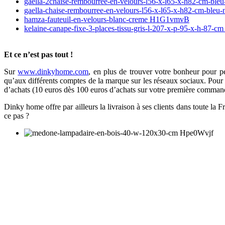
gaella-2chaise-rembourree-en-velours-l56-x-l65-x-h82-cm-bl
gaella-chaise-rembourree-en-velours-l56-x-l65-x-h82-cm-bl
hamza-fauteuil-en-velours-blanc-creme H1G1vmvB
kelaine-canape-fixe-3-places-tissu-gris-l-207-x-p-95-x-h-87-
Et ce n’est pas tout !
Sur
www.dinkyhome.com
, en plus de trouver votre bonheur pour p
qu’aux différents comptes de la marque sur les réseaux sociaux. Pour 
d’achats (10 euros dès 100 euros d’achats sur votre première command
Dinky home offre par ailleurs la livraison à ses clients dans toute la F
ce pas ?