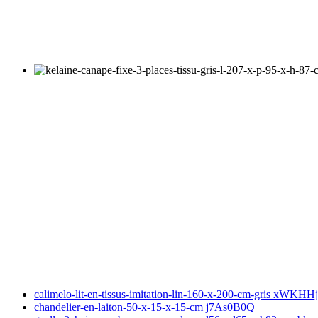
calimelo-lit-en-tissus-imitation-lin-160-x-200-cm-gris xWKH
chandelier-en-laiton-50-x-15-x-15-cm j7As0B0Q