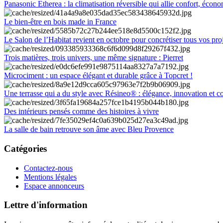
Panasonic Etherea : la climatisation réversible qui allie confort, économ
Le bien-être en bois made in France
Le Salon de l’Habitat revient en octobre pour concrétiser tous vos pro
Trois matières, trois univers, une même signature : Pierret
Microciment : un espace élégant et durable grâce à Topcret !
Une terrasse qui a du style avec Résineo® : élégance, innovation et c
Des intérieurs pensés comme des histoires à vivre
La salle de bain retrouve son âme avec Bleu Provence
Catégories
Contactez-nous
Mentions légales
Espace annonceurs
Lettre d'information