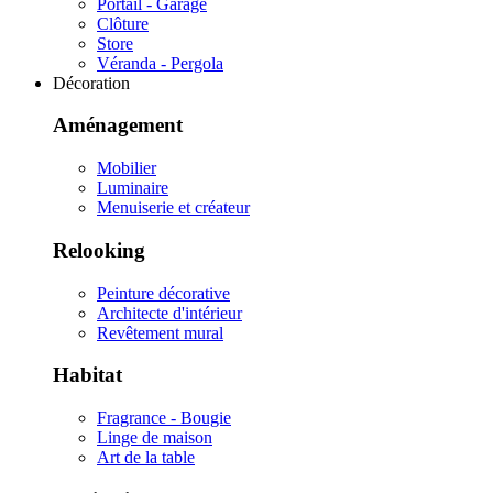
Portail - Garage
Clôture
Store
Véranda - Pergola
Décoration
Aménagement
Mobilier
Luminaire
Menuiserie et créateur
Relooking
Peinture décorative
Architecte d'intérieur
Revêtement mural
Habitat
Fragrance - Bougie
Linge de maison
Art de la table