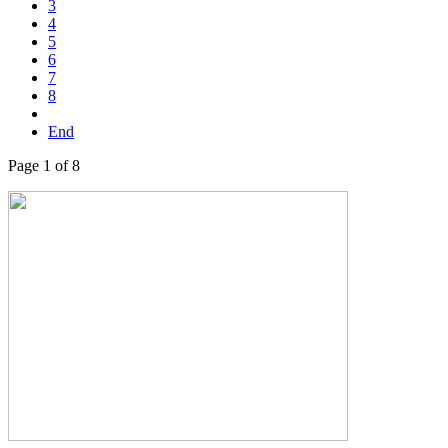
3
4
5
6
7
8
End
Page 1 of 8