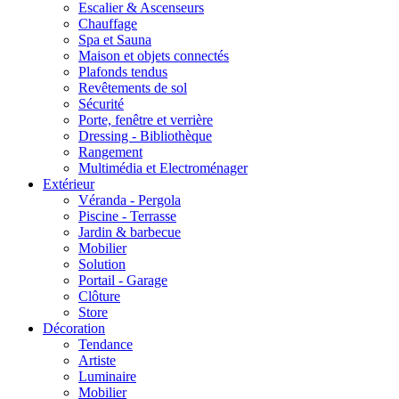
Escalier & Ascenseurs
Chauffage
Spa et Sauna
Maison et objets connectés
Plafonds tendus
Revêtements de sol
Sécurité
Porte, fenêtre et verrière
Dressing - Bibliothèque
Rangement
Multimédia et Electroménager
Extérieur
Véranda - Pergola
Piscine - Terrasse
Jardin & barbecue
Mobilier
Solution
Portail - Garage
Clôture
Store
Décoration
Tendance
Artiste
Luminaire
Mobilier