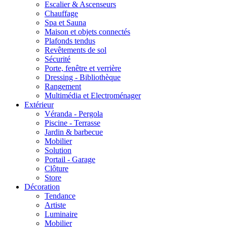
Escalier & Ascenseurs
Chauffage
Spa et Sauna
Maison et objets connectés
Plafonds tendus
Revêtements de sol
Sécurité
Porte, fenêtre et verrière
Dressing - Bibliothèque
Rangement
Multimédia et Electroménager
Extérieur
Véranda - Pergola
Piscine - Terrasse
Jardin & barbecue
Mobilier
Solution
Portail - Garage
Clôture
Store
Décoration
Tendance
Artiste
Luminaire
Mobilier