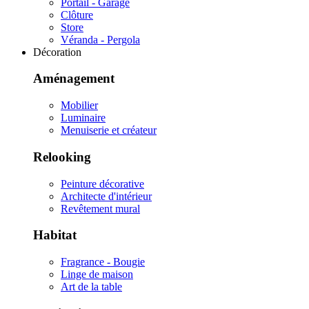
Portail - Garage
Clôture
Store
Véranda - Pergola
Décoration
Aménagement
Mobilier
Luminaire
Menuiserie et créateur
Relooking
Peinture décorative
Architecte d'intérieur
Revêtement mural
Habitat
Fragrance - Bougie
Linge de maison
Art de la table