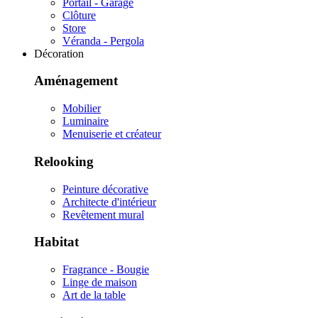
Portail - Garage
Clôture
Store
Véranda - Pergola
Décoration
Aménagement
Mobilier
Luminaire
Menuiserie et créateur
Relooking
Peinture décorative
Architecte d'intérieur
Revêtement mural
Habitat
Fragrance - Bougie
Linge de maison
Art de la table