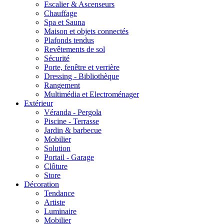
Escalier & Ascenseurs
Chauffage
Spa et Sauna
Maison et objets connectés
Plafonds tendus
Revêtements de sol
Sécurité
Porte, fenêtre et verrière
Dressing - Bibliothèque
Rangement
Multimédia et Electroménager
Extérieur
Véranda - Pergola
Piscine - Terrasse
Jardin & barbecue
Mobilier
Solution
Portail - Garage
Clôture
Store
Décoration
Tendance
Artiste
Luminaire
Mobilier