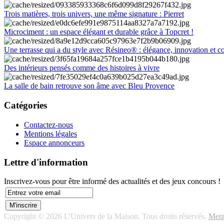
Trois matières, trois univers, une même signature : Pierret
Microciment : un espace élégant et durable grâce à Topcret !
Une terrasse qui a du style avec Résineo® : élégance, innovation et c
Des intérieurs pensés comme des histoires à vivre
La salle de bain retrouve son âme avec Bleu Provence
Catégories
Contactez-nous
Mentions légales
Espace annonceurs
Lettre d'information
Inscrivez-vous pour être informé des actualités et des jeux concours !
Copyright © 2026 L'Univers de la Maison. Tous droits réservés.
Ment