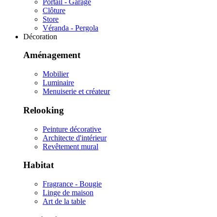
Portail - Garage
Clôture
Store
Véranda - Pergola
Décoration
Aménagement
Mobilier
Luminaire
Menuiserie et créateur
Relooking
Peinture décorative
Architecte d'intérieur
Revêtement mural
Habitat
Fragrance - Bougie
Linge de maison
Art de la table