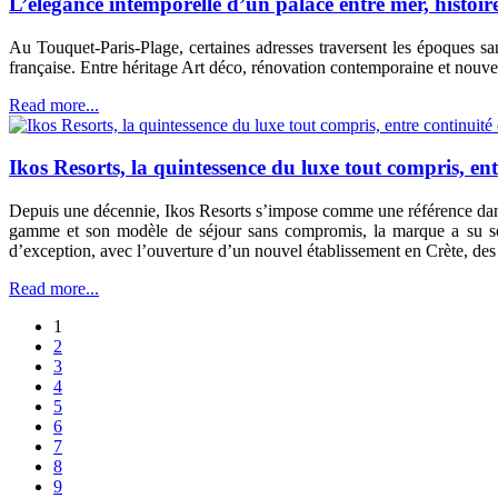
L’élégance intemporelle d’un palace entre mer, histoire
Au Touquet-Paris-Plage, certaines adresses traversent les époques san
française. Entre héritage Art déco, rénovation contemporaine et nouvel
Read more...
Ikos Resorts, la quintessence du luxe tout compris, en
Depuis une décennie, Ikos Resorts s’impose comme une référence dans 
gamme et son modèle de séjour sans compromis, la marque a su séd
d’exception, avec l’ouverture d’un nouvel établissement en Crète, des r
Read more...
1
2
3
4
5
6
7
8
9