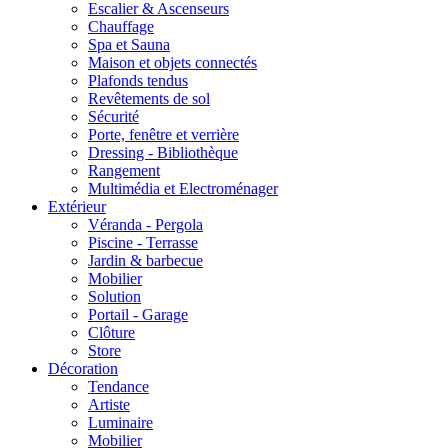
Escalier & Ascenseurs
Chauffage
Spa et Sauna
Maison et objets connectés
Plafonds tendus
Revêtements de sol
Sécurité
Porte, fenêtre et verrière
Dressing - Bibliothèque
Rangement
Multimédia et Electroménager
Extérieur
Véranda - Pergola
Piscine - Terrasse
Jardin & barbecue
Mobilier
Solution
Portail - Garage
Clôture
Store
Décoration
Tendance
Artiste
Luminaire
Mobilier