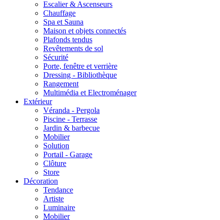
Escalier & Ascenseurs
Chauffage
Spa et Sauna
Maison et objets connectés
Plafonds tendus
Revêtements de sol
Sécurité
Porte, fenêtre et verrière
Dressing - Bibliothèque
Rangement
Multimédia et Electroménager
Extérieur
Véranda - Pergola
Piscine - Terrasse
Jardin & barbecue
Mobilier
Solution
Portail - Garage
Clôture
Store
Décoration
Tendance
Artiste
Luminaire
Mobilier