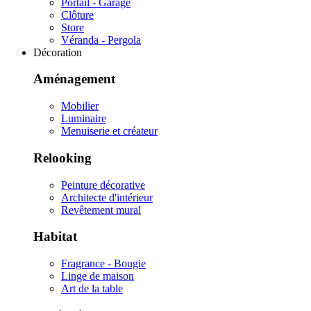
Portail - Garage
Clôture
Store
Véranda - Pergola
Décoration
Aménagement
Mobilier
Luminaire
Menuiserie et créateur
Relooking
Peinture décorative
Architecte d'intérieur
Revêtement mural
Habitat
Fragrance - Bougie
Linge de maison
Art de la table