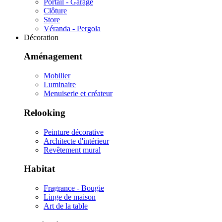
Portail - Garage
Clôture
Store
Véranda - Pergola
Décoration
Aménagement
Mobilier
Luminaire
Menuiserie et créateur
Relooking
Peinture décorative
Architecte d'intérieur
Revêtement mural
Habitat
Fragrance - Bougie
Linge de maison
Art de la table