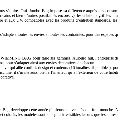
 nous séduire. Oui, Jumbo Bag impose sa différence auprès des consomm
ricains et bien d’autres possibilités encore…), les créations griffées J
’usure et aux UV, compatibles avec les produits d’entretien standards, 
’adapte à toutes les envies et toutes les contraintes, pour des espaces qui
du SWIMMING BAG pour faire ses gammes. Aujourd’hui, l’entreprise de
ons, pour s’adapter ainsi aux envies décoratives de chacun.
qui allie confort, design et couleurs (16 tonalités disponibles), pour 
ne, il s’invite aussi bien à l’intérieur qu’à l’extérieur de votre habit
corative.
bo Bag développe cette année plusieurs nouveautés qui font mouche.
 colorés, les modèles sont tous plus irrésistibles les uns que les autres e