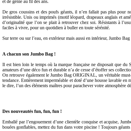
et de génie au fil des ans.
De gros coussins et des poufs géants, il n’en fallait pas plus pour
irrésistible. Unis ou imprimés (motif léopard, drapeaux anglais et amé
d’originalité que l’on se plait à retrouver chez soi. Résistants à l
faciles à vivre, pour un quotidien à buller en toute sérénité.
Sur terre ou sur l’eau, en extérieur mais aussi en intérieur, Jumbo Bag s
A chacun son Jumbo Bag !
Il est bien loin le temps où la marque française ne disposait que 
amateurs d’une déco fun et durable n’a de cesse d’étoffer ses collecti
On retrouve également le Jumbo Bag ORIGINAL, un véritable must-have 
tendance. Entièrement imperméable et doté d’une housse lavable en machi
le dire, l’un des éléments maîtres pour parachever votre atmosphère dé
Des nouveautés fun, fun, fun !
Emballé par l’engouement d’une clientèle conquise et acquise, Jum
bouées gonflables, mettez du fun dans votre piscine ! Toujours géants et