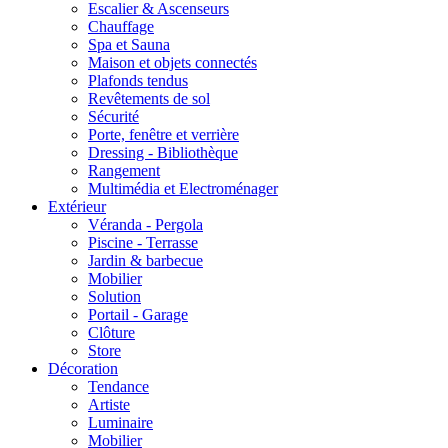
Escalier & Ascenseurs
Chauffage
Spa et Sauna
Maison et objets connectés
Plafonds tendus
Revêtements de sol
Sécurité
Porte, fenêtre et verrière
Dressing - Bibliothèque
Rangement
Multimédia et Electroménager
Extérieur
Véranda - Pergola
Piscine - Terrasse
Jardin & barbecue
Mobilier
Solution
Portail - Garage
Clôture
Store
Décoration
Tendance
Artiste
Luminaire
Mobilier