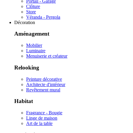
Portail - Garage
Clôture
Store
Véranda - Pergola
Décoration
Aménagement
Mobilier
Luminaire
Menuiserie et créateur
Relooking
Peinture décorative
Architecte d'intérieur
Revêtement mural
Habitat
Fragrance - Bougie
Linge de maison
Art de la table