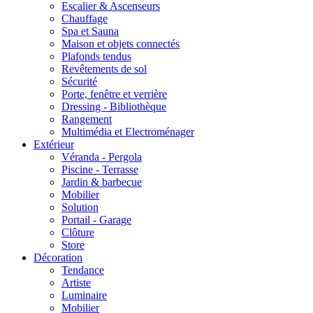
Escalier & Ascenseurs
Chauffage
Spa et Sauna
Maison et objets connectés
Plafonds tendus
Revêtements de sol
Sécurité
Porte, fenêtre et verrière
Dressing - Bibliothèque
Rangement
Multimédia et Electroménager
Extérieur
Véranda - Pergola
Piscine - Terrasse
Jardin & barbecue
Mobilier
Solution
Portail - Garage
Clôture
Store
Décoration
Tendance
Artiste
Luminaire
Mobilier