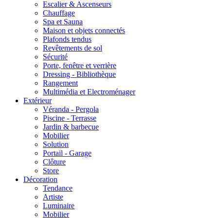
Escalier & Ascenseurs
Chauffage
Spa et Sauna
Maison et objets connectés
Plafonds tendus
Revêtements de sol
Sécurité
Porte, fenêtre et verrière
Dressing - Bibliothèque
Rangement
Multimédia et Electroménager
Extérieur
Véranda - Pergola
Piscine - Terrasse
Jardin & barbecue
Mobilier
Solution
Portail - Garage
Clôture
Store
Décoration
Tendance
Artiste
Luminaire
Mobilier