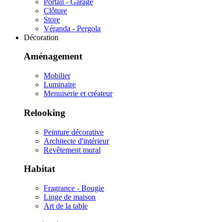
Portail - Garage
Clôture
Store
Véranda - Pergola
Décoration
Aménagement
Mobilier
Luminaire
Menuiserie et créateur
Relooking
Peinture décorative
Architecte d'intérieur
Revêtement mural
Habitat
Fragrance - Bougie
Linge de maison
Art de la table