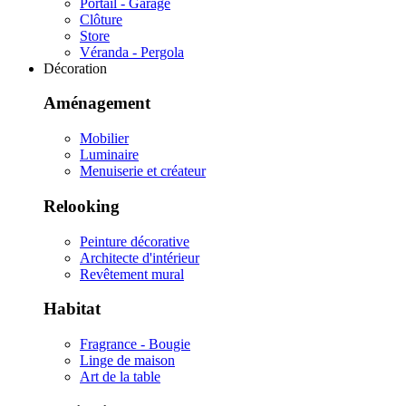
Portail - Garage
Clôture
Store
Véranda - Pergola
Décoration
Aménagement
Mobilier
Luminaire
Menuiserie et créateur
Relooking
Peinture décorative
Architecte d'intérieur
Revêtement mural
Habitat
Fragrance - Bougie
Linge de maison
Art de la table