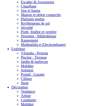
Escalier & Ascenseurs
Chauffage
Spa et Sauna
Maison et objets connectés
Plafonds tendus
Revêtements de sol
Sécurité
Porte, fenêtre et verrière
Dressing - Bibliothèque
Rangement
Multimédia et Electroménager
Extérieur
Véranda - Pergola
Piscine - Terrasse
Jardin & barbecue
Mobilier
Solution
Portail - Garage
Clôture
Store
Décoration
Tendance
Artiste
Luminaire
Mobilier