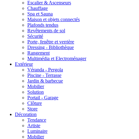
Escalier & Ascenseurs
Chauffage
Spa et Sauna
Maison et objets connectés
Plafonds tendus
Revêtements de sol
Sécurité
Porte, fenêtre et verrière
Dressing - Bibliothèque
Rangement
Multimédia et Electroménager
Extérieur
Véranda - Pergola
Piscine - Terrasse
Jardin & barbecue
Mobilier
Solution
Portail - Garage
Clôture
Store
Décoration
Tendance
Artiste
Luminaire
Mobilier