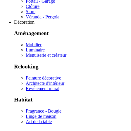
Portail - Garage
Clôture
Store
Véranda - Pergola
Décoration
Aménagement
Mobilier
Luminaire
Menuiserie et créateur
Relooking
Peinture décorative
Architecte d'intérieur
Revêtement mural
Habitat
Fragrance - Bougie
Linge de maison
Art de la table