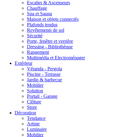
Escalier & Ascenseurs
Chauffage
Spa et Sauna
Maison et objets connectés
Plafonds tendus
Revêtements de sol
Sécurité
Porte, fenêtre et verrière
Dressing - Bibliothèque
Rangement
Multimédia et Electroménager
Extérieur
Véranda - Pergola
Piscine - Terrasse
Jardin & barbecue
Mobilier
Solution
Portail - Garage
Clôture
Store
Décoration
Tendance
Artiste
Luminaire
Mobilier