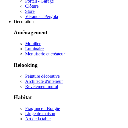
Portail - Garage
Clôture
Store
Véranda - Pergola
Décoration
Aménagement
Mobilier
Luminaire
Menuiserie et créateur
Relooking
Peinture décorative
Architecte d'intérieur
Revêtement mural
Habitat
Fragrance - Bougie
Linge de maison
Art de la table