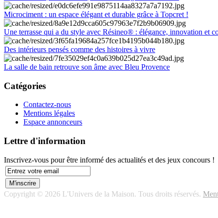
Microciment : un espace élégant et durable grâce à Topcret !
Une terrasse qui a du style avec Résineo® : élégance, innovation et c
Des intérieurs pensés comme des histoires à vivre
La salle de bain retrouve son âme avec Bleu Provence
Catégories
Contactez-nous
Mentions légales
Espace annonceurs
Lettre d'information
Inscrivez-vous pour être informé des actualités et des jeux concours !
Copyright © 2026 L'Univers de la Maison. Tous droits réservés.
Ment