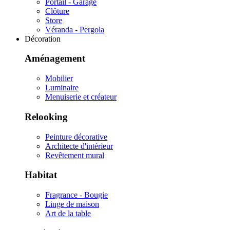
Portail - Garage
Clôture
Store
Véranda - Pergola
Décoration
Aménagement
Mobilier
Luminaire
Menuiserie et créateur
Relooking
Peinture décorative
Architecte d'intérieur
Revêtement mural
Habitat
Fragrance - Bougie
Linge de maison
Art de la table