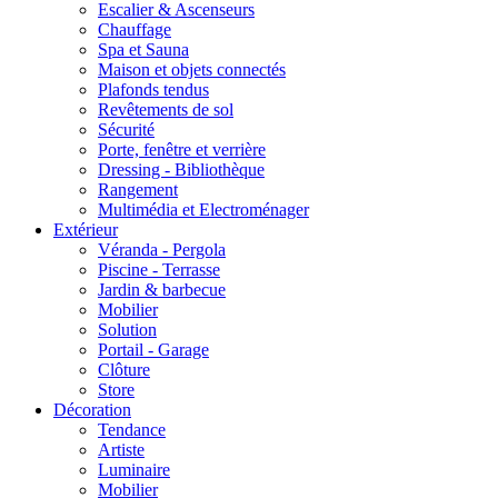
Escalier & Ascenseurs
Chauffage
Spa et Sauna
Maison et objets connectés
Plafonds tendus
Revêtements de sol
Sécurité
Porte, fenêtre et verrière
Dressing - Bibliothèque
Rangement
Multimédia et Electroménager
Extérieur
Véranda - Pergola
Piscine - Terrasse
Jardin & barbecue
Mobilier
Solution
Portail - Garage
Clôture
Store
Décoration
Tendance
Artiste
Luminaire
Mobilier