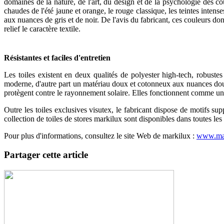
domaines de la nature, de l'art, du design et de la psychologie des co
chaudes de l'été jaune et orange, le rouge classique, les teintes intens
aux nuances de gris et de noir. De l'avis du fabricant, ces couleurs do
relief le caractère textile.
Résistantes et faciles d'entretien
Les toiles existent en deux qualités de polyester high-tech, robustes 
moderne, d'autre part un matériau doux et cotonneux aux nuances dou
protègent contre le rayonnement solaire. Elles fonctionnent comme u
Outre les toiles exclusives visutex, le fabricant dispose de motifs s
collection de toiles de stores markilux sont disponibles dans toutes les
Pour plus d'informations, consultez le site Web de markilux :
www.ma
Partager cette article