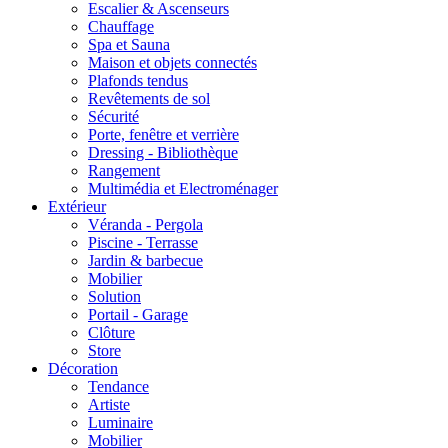
Escalier & Ascenseurs
Chauffage
Spa et Sauna
Maison et objets connectés
Plafonds tendus
Revêtements de sol
Sécurité
Porte, fenêtre et verrière
Dressing - Bibliothèque
Rangement
Multimédia et Electroménager
Extérieur
Véranda - Pergola
Piscine - Terrasse
Jardin & barbecue
Mobilier
Solution
Portail - Garage
Clôture
Store
Décoration
Tendance
Artiste
Luminaire
Mobilier