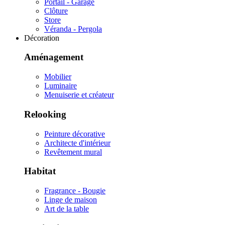
Portail - Garage
Clôture
Store
Véranda - Pergola
Décoration
Aménagement
Mobilier
Luminaire
Menuiserie et créateur
Relooking
Peinture décorative
Architecte d'intérieur
Revêtement mural
Habitat
Fragrance - Bougie
Linge de maison
Art de la table