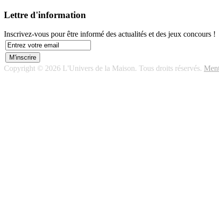
Lettre d'information
Inscrivez-vous pour être informé des actualités et des jeux concours !
Copyright © 2026 L'Univers de la Maison. Tous droits réservés.
Ment